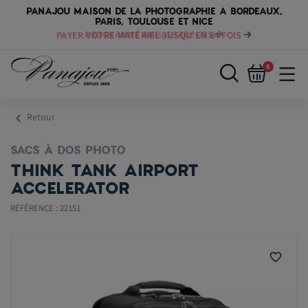
PANAJOU MAISON DE LA PHOTOGRAPHIE A BORDEAUX,
PARIS, TOULOUSE ET NICE
PAYER VOTRE MATÉRIEL JUSQU'EN 84 FOIS
0
chevron_left
Retour
SACS À DOS PHOTO
THINK TANK AIRPORT
ACCELERATOR
RÉFÉRENCE : 22151
favorite_border