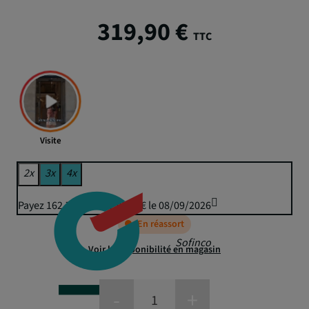
319,90 €
TTC
Visite
2x
3x
4x
Payez 162,70 € puis 159,95 € le 08/09/2026
En réassort
Sofinco
Voir la disponibilité en magasin
-
+