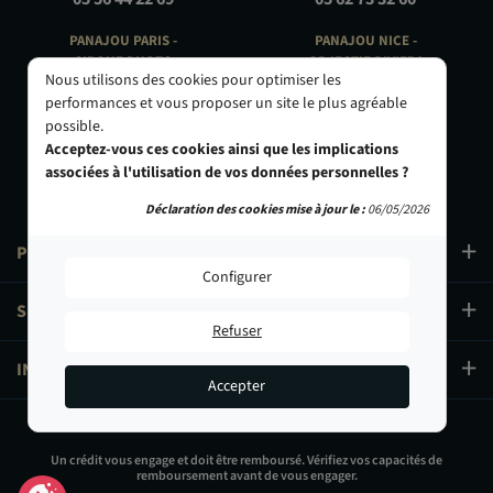
PANAJOU PARIS -
PANAJOU NICE -
CIRQUE PHOTO
OBJECTIF RIVIERA
Nous utilisons des cookies pour optimiser les
9, bd des Filles-du-Calvaire
24 Rue de l'Hôtel des Postes
performances et vous proposer un site le plus agréable
75003 Paris
06000 Nice
possible.
01 40 29 91 91
04 93 01 52 25
Acceptez-vous ces cookies ainsi que les implications
associées à l'utilisation de vos données personnelles ?
Déclaration des cookies mise à jour le :
06/05/2026
PRODUITS
Configurer
SERVICES
Refuser
INFORMATIONS
Accepter
119,00 €
Un crédit vous engage et doit être remboursé. Vérifiez vos capacités de
remboursement avant de vous engager.
Ajouter au panier