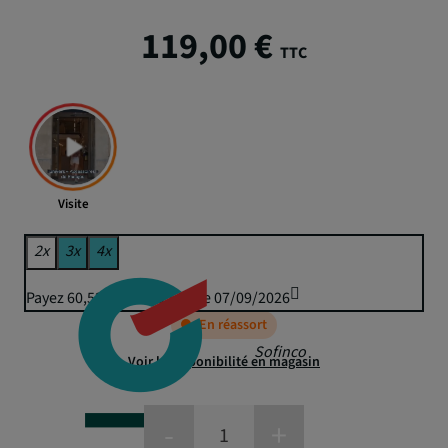
119,00 €
TTC
Visite
2x
3x
4x
Payez 60,52 € puis 59,50 € le 07/09/2026
En réassort
Sofinco
Voir la disponibilité en magasin
-
+