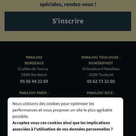
spéciales, rendez-vous !
S’inscrire
PANAJOU
PANAJOU TOULOUSE -
BORDEAUX
NUMÉRIPHOT
32 allées de Tourny
24 boulevard Matabiau
33000 Bordeaux
31000 Toulouse
05 56 44 22 69
05 62 73 32 60
PANAJOU PARIS -
PANAJOU NICE -
CIRQUE PHOTO
OBJECTIF RIVIERA
Nous utilisons des cookies pour optimiser les
9, bd des Filles-du-Calvaire
24 Rue de l'Hôtel des Postes
performances et vous proposer un site le plus agréable
75003 Paris
06000 Nice
possible.
01 40 29 91 91
04 93 01 52 25
Acceptez-vous ces cookies ainsi que les implications
associées à l'utilisation de vos données personnelles ?