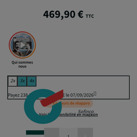
469,90 €
TTC
Qui sommes
nous
2x
3x
4x
Payez 238,99 € puis 234,95 € le 07/09/2026
En cours de réappro
Sofinco
Voir la disponibilité en magasin