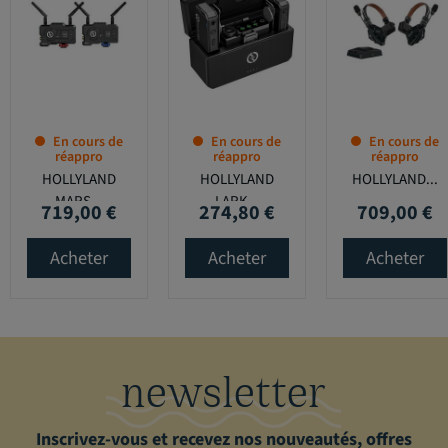
En cours de
En cours de
En cours de
réappro
réappro
réappro
HOLLYLAND
HOLLYLAND
HOLLYLAND...
MARS...
LARK...
719,00 €
274,80 €
709,00 €
Prix
Prix
Prix
Acheter
Acheter
Acheter
newsletter
Inscrivez-vous et recevez nos nouveautés, offres