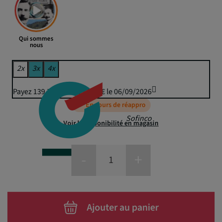
Qui sommes
nous
2x
3x
4x
Payez 139,76 € puis 137,40 € le 06/09/2026
En cours de réappro
Sofinco
Voir la disponibilité en magasin
-
+
Ajouter au panier