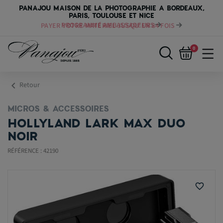
PANAJOU MAISON DE LA PHOTOGRAPHIE A BORDEAUX,
PARIS, TOULOUSE ET NICE
PAYER VOTRE MATÉRIEL JUSQU'EN 84 FOIS
0
chevron_left
Retour
MICROS & ACCESSOIRES
HOLLYLAND LARK MAX DUO
NOIR
RÉFÉRENCE : 42190
favorite_border