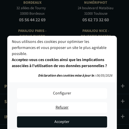
BORDEAUX
NUMÉRIPHOT
32 allées de Tourny
24 boulevard Matabiau
33000 Bordeaux
31000 Toulouse
05 56 44 22 69
05 62 73 32 60
PANAJOU PARIS -
PANAJOU NICE -
CIRQUE PHOTO
OBJECTIF RIVIERA
Nous utilisons des cookies pour optimiser les
9, bd des Filles-du-Calvaire
24 Rue de l'Hôtel des Postes
75003 Paris
06000 Nice
performances et vous proposer un site le plus agréable
01 40 29 91 91
04 93 01 52 25
possible.
Acceptez-vous ces cookies ainsi que les implications
associées à l'utilisation de vos données personnelles ?
Déclaration des cookies mise à jour le :
06/05/2026
PRODUITS
Configurer
SERVICES
Refuser
INFORMATIONS
Accepter
59,90 €