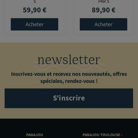
5
PAR 5
59,90 €
89,90 €
Prix
Prix
Acheter
Acheter
newsletter
Inscrivez-vous et recevez nos nouveautés, offres
spéciales, rendez-vous !
S’inscrire
PANAJOU
PANAJOU TOULOUSE -