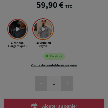
59,90 €
TTC
C'est quoi
La visite du
L'argentique ?
rayon
En stock
Voir la disponibilité en magasin
-
+
Ajouter au panier