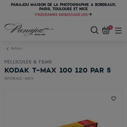
PANAJOU MAISON DE LA PHOTOGRAPHIE A BORDEAUX,
PARIS, TOULOUSE ET NICE
PROGRAMME AMBASSADEURS
PAYER VOTRE MATÉRIEL JUSQU'EN 84 FOIS
0
chevron_left
Retour
PELLICULES & FILMS
KODAK T-MAX 100 120 PAR 5
RÉFÉRENCE : 06979
favorite_border