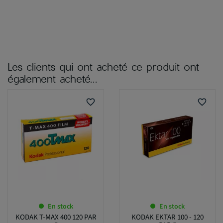
Les clients qui ont acheté ce produit ont
également acheté...
favorite_border
favorite_border
En stock
En stock
KODAK T-MAX 400 120 PAR
KODAK EKTAR 100 - 120