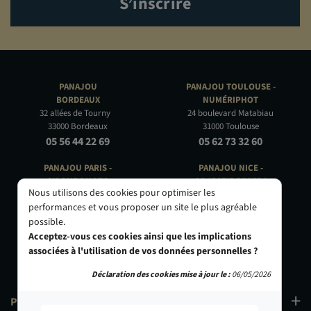
S’inscrire
PANAJOU
PANAJOU TOULOUSE -
BORDEAUX
NUMÉRIPHOT
32 allées de Tourny
24 boulevard Matabiau
33000 Bordeaux
31000 Toulouse
05 56 44 22 69
05 62 73 32 60
PANAJOU PARIS -
PANAJOU NICE -
CIRQUE PHOTO
OBJECTIF RIVIERA
Nous utilisons des cookies pour optimiser les
9, bd des Filles-du-Calvaire
24 Rue de l'Hôtel des Postes
performances et vous proposer un site le plus agréable
75003 Paris
06000 Nice
possible.
01 40 29 91 91
04 93 01 52 25
Acceptez-vous ces cookies ainsi que les implications
associées à l'utilisation de vos données personnelles ?
Déclaration des cookies mise à jour le :
06/05/2026
PRODUITS