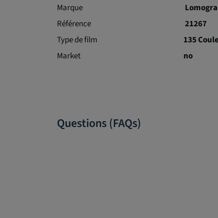
Marque
Lomogra
Référence
21267
Type de film
135 Coul
Market
no
Questions (FAQs)