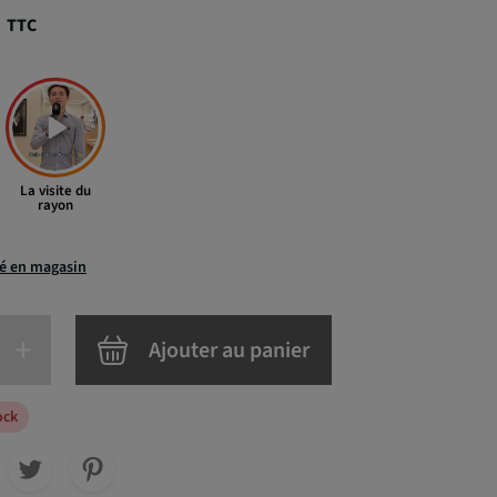
€
TTC
La visite du
rayon
té en magasin
+
Ajouter au panier
ock