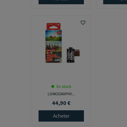
favorite_border
En stock
LOMOGRAPHY...
44,90 €
Prix
Acheter