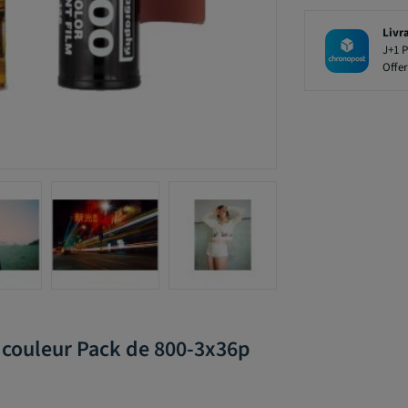
Livr
J+1 P
Offer
 couleur Pack de 800-3x36p