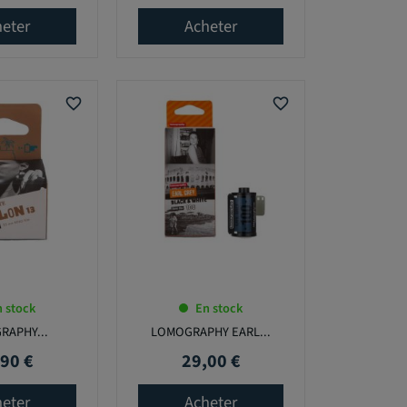
eter
Acheter
favorite_border
favorite_border
 stock
En stock
RAPHY...
LOMOGRAPHY EARL...
90 €
29,00 €
Prix
eter
Acheter