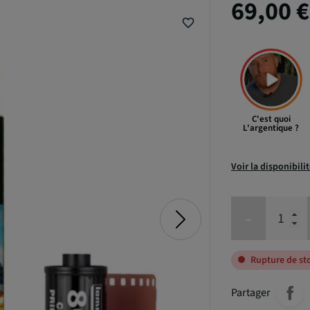
69,00 
favorite_border
C'est quoi
L'argentique ?
Voir la disponibili
-
Rupture de st
Partager