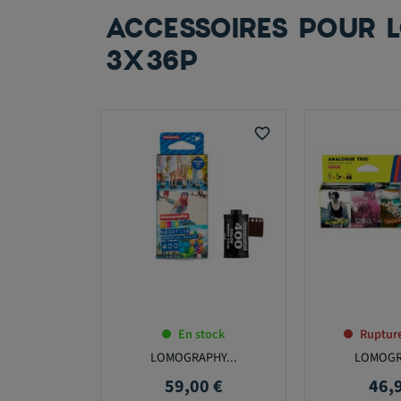
ACCESSOIRES POUR 
3X36P
favorite_border
En stock
Rupture
LOMOGRAPHY...
LOMOGRA
59,00 €
46,
Prix
Prix