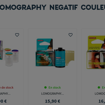
LOMOGRAPHY NEGATIF COULE
favorite_border
favorite_border
 de stock
En stock
En
PHY...
LOMOGRAPHY...
LOMOG
90 €
15,90 €
16,
Prix
Prix