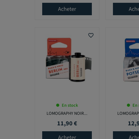
Acheter
Ach
favorite_border
En stock
En 
LOMOGRAPHY NOIR...
LOMOGRAPH
11,90 €
12,
Prix
Prix
Acheter
Ach