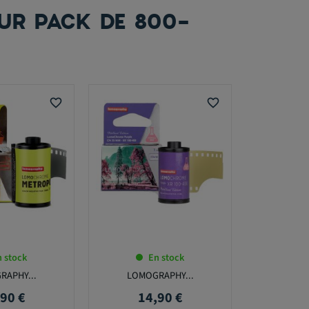
UR PACK DE 800-
favorite_border
favorite_border
 stock
En stock
RAPHY...
LOMOGRAPHY...
90 €
14,90 €
Prix