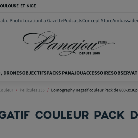
OULOUSE ET NICE
Labo Photo
Location
La Gazette
Podcasts
Concept Store
Ambassade
O, DRONES
OBJECTIFS
PACKS PANAJOU
ACCESSOIRES
OBSERVAT
Couleur
Pellicules 135
Lomography negatif couleur Pack de 800-3x36p
ATIF COULEUR PACK 