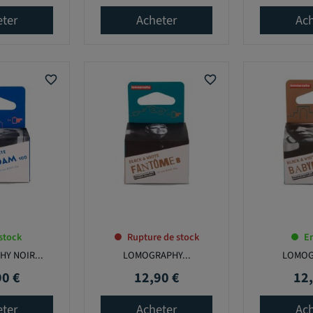
eter
Acheter
Ach
favorite_border
favorite_border
stock
Rupture de stock
En
Y NOIR...
LOMOGRAPHY...
LOMOG
90 €
12,90 €
12,
Prix
Prix
eter
Acheter
Ach