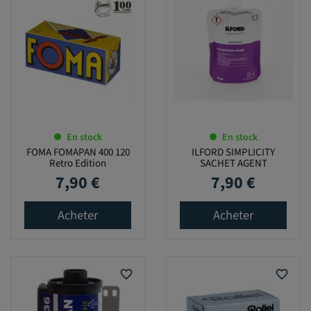
En stock
En stock
FOMA FOMAPAN 400 120
ILFORD SIMPLICITY
Retro Edition
SACHET AGENT
MOUILLANT
7,90 €
7,90 €
Prix
Prix
Acheter
Acheter
favorite_border
favorite_border