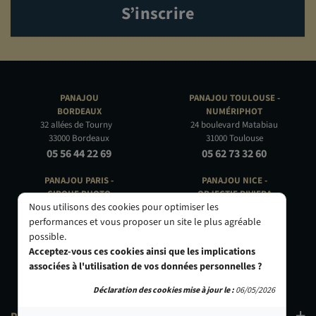
S’inscrire
PANAJOU
PANAJOU TOULOUSE -
BORDEAUX
NUMÉRIPHOT
32 allées de Tourny
24 boulevard Matabiau
33000 Bordeaux
31000 Toulouse
05 56 44 22 69
05 62 73 32 60
PANAJOU PARIS -
PANAJOU NICE -
CIRQUE PHOTO
OBJECTIF RIVIERA
Nous utilisons des cookies pour optimiser les
9, bd des Filles-du-Calvaire
24 Rue de l'Hôtel des Postes
75003 Paris
06000 Nice
performances et vous proposer un site le plus agréable
01 40 29 91 91
04 93 01 52 25
possible.
Acceptez-vous ces cookies ainsi que les implications
associées à l'utilisation de vos données personnelles ?
Déclaration des cookies mise à jour le :
06/05/2026