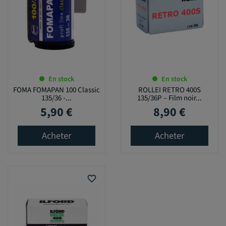
En stock
En stock
FOMA FOMAPAN 100 Classic
ROLLEI RETRO 400S
135/36 -...
135/36P – Film noir...
5,90 €
8,90 €
Prix
Prix
Acheter
Acheter
favorite_border