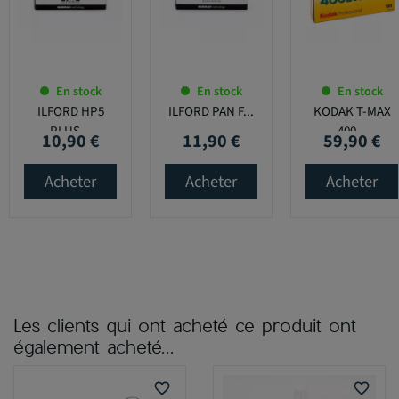
En stock
En stock
En stock
ILFORD HP5
ILFORD PAN F...
KODAK T-MAX
PLUS...
400...
10,90 €
11,90 €
59,90 €
Prix
Prix
Prix
Acheter
Acheter
Acheter
Les clients qui ont acheté ce produit ont
également acheté...
favorite_border
favorite_border