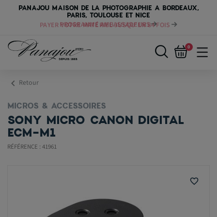
PANAJOU MAISON DE LA PHOTOGRAPHIE A BORDEAUX,
PARIS, TOULOUSE ET NICE
PAYER VOTRE MATÉRIEL JUSQU'EN 84 FOIS
0
chevron_left
Retour
MICROS & ACCESSOIRES
SONY MICRO CANON DIGITAL
ECM-M1
RÉFÉRENCE : 41961
favorite_border