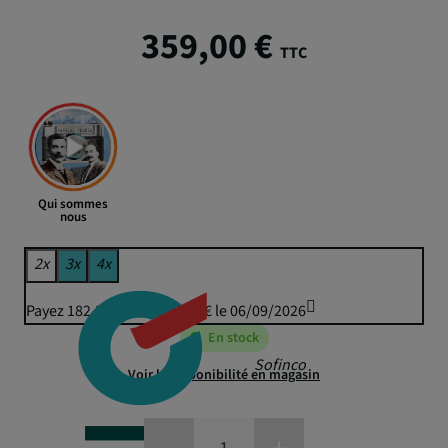
359,00 €
TTC
Qui sommes
nous
2x
3x
4x
Payez 182,58 € puis 179,50 € le 06/09/2026
En stock
Sofinco
Voir la disponibilité en magasin