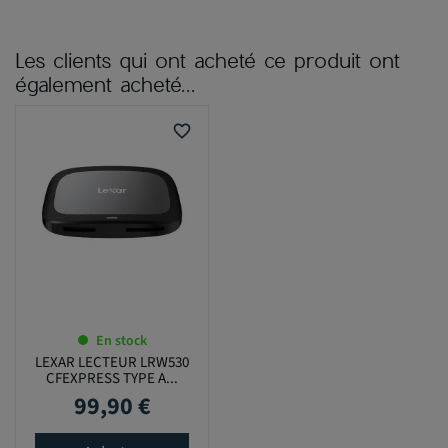
Les clients qui ont acheté ce produit ont
également acheté...
favorite_border
En stock
LEXAR LECTEUR LRW530
CFEXPRESS TYPE A...
99,90 €
Prix