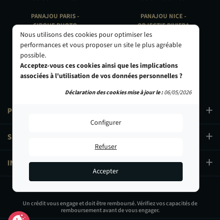
PANAJOU PARIS -
PANAJOU NICE -
CIRQUE PHOTO
OBJECTIF RIVIERA
Nous utilisons des cookies pour optimiser les
9, bd des Filles-du-Calvaire
24 Rue de l'Hôtel des Postes
75003 Paris
06000 Nice
performances et vous proposer un site le plus agréable
01 40 29 91 91
04 93 01 52 25
possible.
Acceptez-vous ces cookies ainsi que les implications
associées à l'utilisation de vos données personnelles ?
Déclaration des cookies mise à jour le :
06/05/2026
PRODUITS
Configurer
SERVICES
Refuser
INFORMATIONS
Accepter
359,00 €
Un crédit vous engage et doit être remboursé. Vérifiez vos capacités de
remboursement avant de vous engager.
Ajouter au panier