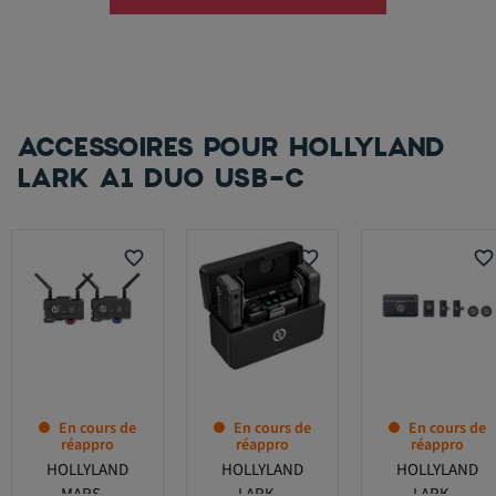
ACCESSOIRES POUR HOLLYLAND
LARK A1 DUO USB-C
favorite_border
favorite_border
favorite_border
En cours de
En cours de
En cours de
réappro
réappro
réappro
HOLLYLAND
HOLLYLAND
HOLLYLAND
MARS...
LARK...
LARK...