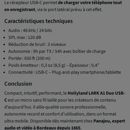
Le récepteur USB-C permet
de charger votre téléphone tout
en enregistrant
, via le port latéral prévu à cet effet.
Caractéristiques techniques
Audio : 48 kHz / 24 bits
SPL max : 120 dB
Réduction de bruit : 3 niveaux
Autonomie : 9h par TX / 54h avec boîtier de charge
Portée : 650 ft (200 m)
Poids émetteur : 0,3 oz (8,5 g) – Épaisseur : 0,4”
Connectivité : USB-C – Plug-and-play smartphone/tablette
Conclusion
Compact, intuitif, performant, le
Hollyland LARK A1 Duo USB-
C
est un micro sans fil taillé pour les créateurs de contenu
d’aujourd’hui. Il allie qualité sonore professionnelle,
autonomie record et confort d’utilisation, dans un format
ultra mobile. Disponible dès maintenant chez
Panajou, expert
audio et vidéo à Bordeaux depuis 1865
.