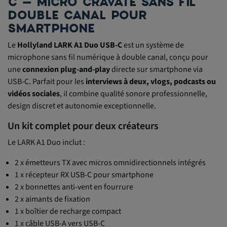
C – MICRO CRAVATE SANS FIL
DOUBLE CANAL POUR
SMARTPHONE
Le
Hollyland LARK A1 Duo USB-C
est un système de
microphone sans fil numérique à double canal, conçu pour
une
connexion plug-and-play
directe sur smartphone via
USB-C. Parfait pour les
interviews à deux, vlogs, podcasts ou
vidéos sociales
, il combine qualité sonore professionnelle,
design discret et autonomie exceptionnelle.
Un kit complet pour deux créateurs
Le LARK A1 Duo inclut :
2 x émetteurs TX avec micros omnidirectionnels intégrés
1 x récepteur RX USB-C pour smartphone
2 x bonnettes anti-vent en fourrure
2 x aimants de fixation
1 x boîtier de recharge compact
1 x câble USB-A vers USB-C