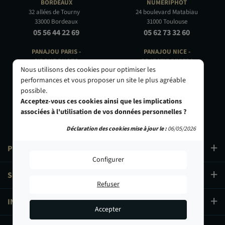
BORDEAUX
NUMÉRIPHOT
32 allées de Tourny
24 boulevard Matabiau
33000 Bordeaux
31000 Toulouse
05 56 44 22 69
05 62 73 32 60
PANAJOU PARIS -
PANAJOU NICE -
CIRQUE PHOTO
OBJECTIF RIVIERA
Nous utilisons des cookies pour optimiser les
9, bd des Filles-du-Calvaire
24 Rue de l'Hôtel des Postes
performances et vous proposer un site le plus agréable
75003 Paris
06000 Nice
possible.
01 40 29 91 91
04 93 01 52 25
Acceptez-vous ces cookies ainsi que les implications
associées à l'utilisation de vos données personnelles ?
Déclaration des cookies mise à jour le :
06/05/2026
PRODUITS
Configurer
SERVICES
Refuser
INFORMATIONS
Accepter
43,90 €