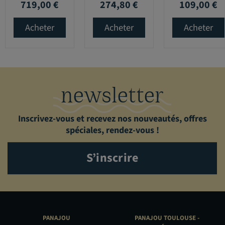
719,00 €
274,80 €
109,00 €
Prix
Prix
Prix
Acheter
Acheter
Acheter
newsletter
Inscrivez-vous et recevez nos nouveautés, offres
spéciales, rendez-vous !
S’inscrire
PANAJOU
PANAJOU TOULOUSE -