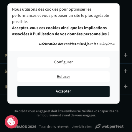
CIRQUE PHOTO
OBJECTIF RIVIERA
Nous utilisons des cookies pour optimiser les
9, bd des Filles-du-Calvaire
24 Rue de l'Hôtel des Postes
performances et vous proposer un site le plus agréable
75003 Paris
06000 Nice
possible.
01 40 29 91 91
04 93 01 52 25
Acceptez-vous ces cookies ainsi que les implications
associées à l'utilisation de vos données personnelles ?
Déclaration des cookies mise à jour le :
06/05/2026
PRODUITS
Configurer
SERVICES
Refuser
INFORMATIONS
Accepter
129,00 €
Un crédit vous engage et doit être remboursé. Vérifiez vos capacités de
remboursement avant de vous engager.
Ajouter au panier
© PANAJOU 2026
- Tous droits réservés
Une réalisation