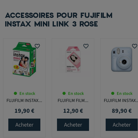
ACCESSOIRES POUR FUJIFILM
INSTAX MINI LINK 3 ROSE
favorite_border
favorite_border
favorite_border
En stock
En stock
En stock
FUJIFILM INSTAX...
FUJIFILM FILM...
FUJIFILM INSTAX..
19,90 €
12,90 €
89,90 €
Prix
Prix
Prix
Acheter
Acheter
Acheter