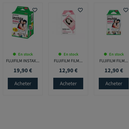
favorite_border
favorite_border
favorite_border
En stock
En stock
En stock
FUJIFILM INSTAX...
FUJIFILM FILM...
FUJIFILM FILM...
19,90 €
12,90 €
12,90 €
Prix
Prix
Prix
Acheter
Acheter
Acheter