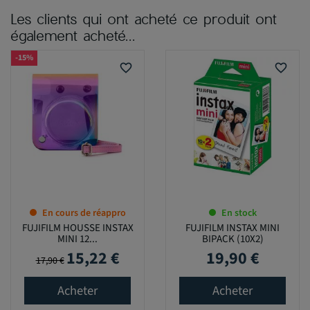
Les clients qui ont acheté ce produit ont
également acheté...
-15%
favorite_border
favorite_border
En cours de réappro
En stock
FUJIFILM HOUSSE INSTAX
FUJIFILM INSTAX MINI
MINI 12...
BIPACK (10X2)
15,22 €
19,90 €
Prix de base
Prix
Prix
17,90 €
Acheter
Acheter