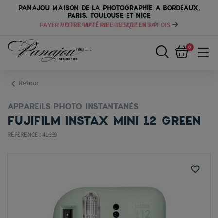
PANAJOU MAISON DE LA PHOTOGRAPHIE A BORDEAUX,
PARIS, TOULOUSE ET NICE
PAYER VOTRE MATÉRIEL JUSQU'EN 84 FOIS
0
chevron_left
Retour
APPAREILS PHOTO INSTANTANÉS
FUJIFILM INSTAX MINI 12 GREEN
RÉFÉRENCE : 41669
favorite_border