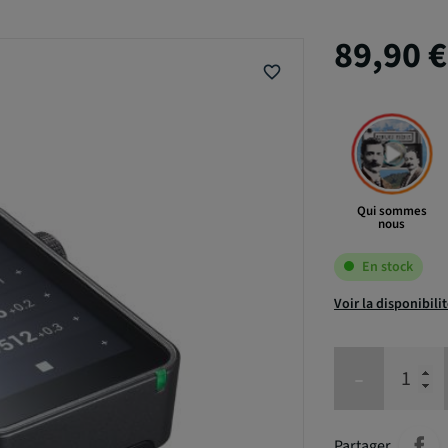
89,90 
favorite_border
Qui sommes
nous
En stock
Voir la disponibili
-
Partager