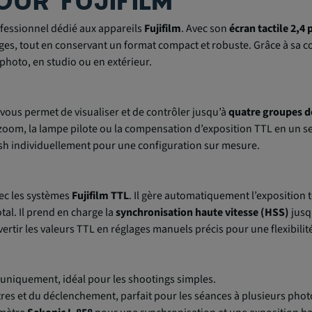
OUR FUJIFILM
ofessionnel dédié aux appareils
Fujifilm
. Avec son
écran tactile 2,4
rages, tout en conservant un format compact et robuste. Grâce à sa co
hoto, en studio ou en extérieur.
s
vous permet de visualiser et de contrôler jusqu’à
quatre groupes d
e zoom, la lampe pilote ou la compensation d’exposition TTL en un 
ash individuellement pour une configuration sur mesure.
ec les systèmes
Fujifilm TTL
. Il gère automatiquement l’exposition to
tal. Il prend en charge la
synchronisation haute vitesse (HSS)
jusq
rtir les valeurs TTL en réglages manuels précis pour une flexibilité
uniquement, idéal pour les shootings simples.
es et du déclenchement, parfait pour les séances à plusieurs pho