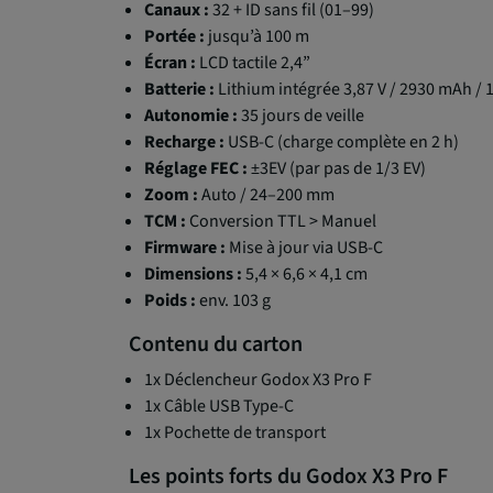
Canaux :
32 + ID sans fil (01–99)
Portée :
jusqu’à 100 m
Écran :
LCD tactile 2,4”
Batterie :
Lithium intégrée 3,87 V / 2930 mAh / 
Autonomie :
35 jours de veille
Recharge :
USB-C (charge complète en 2 h)
Réglage FEC :
±3EV (par pas de 1/3 EV)
Zoom :
Auto / 24–200 mm
TCM :
Conversion TTL > Manuel
Firmware :
Mise à jour via USB-C
Dimensions :
5,4 × 6,6 × 4,1 cm
Poids :
env. 103 g
Contenu du carton
1x Déclencheur Godox X3 Pro F
1x Câble USB Type-C
1x Pochette de transport
Les points forts du Godox X3 Pro F