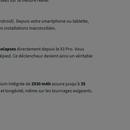
ées sur la mesure réelle.
ndroid). Depuis votre smartphone ou tablette,
 installations inaccessibles.
melapses
directement depuis le X3 Pro. Vous
répied. Ce déclencheur devient ainsi un véritable
thium intégrée de
2930 mAh
assure jusqu’à
35
é et longévité, même sur les tournages exigeants.