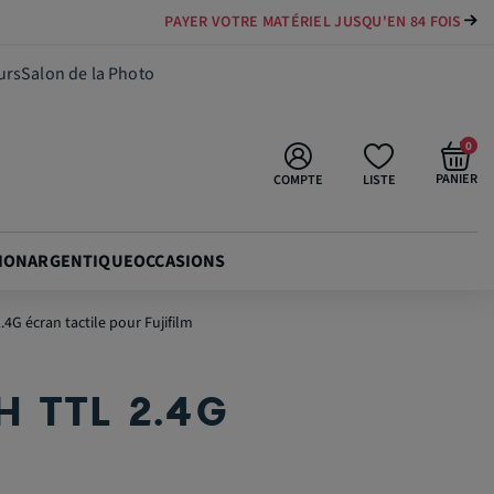
PAYER VOTRE MATÉRIEL JUSQU'EN 84 FOIS
89,90 €
Ajouter au panier
urs
Salon de la Photo
0
PANIER
COMPTE
LISTE
ION
ARGENTIQUE
OCCASIONS
4G écran tactile pour Fujifilm
 TTL 2.4G