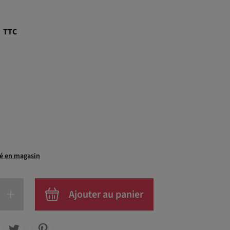
€
TTC
té en magasin
+
Ajouter au panier