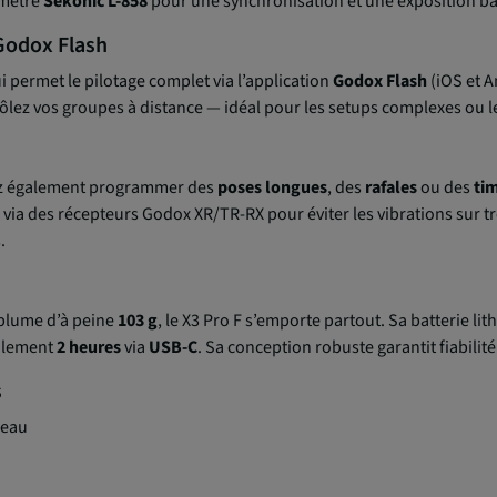
emètre
Sekonic L-858
pour une synchronisation et une exposition bas
 Godox Flash
i permet le pilotage complet via l’application
Godox Flash
(iOS et A
ôlez vos groupes à distance — idéal pour les setups complexes ou les
uvez également programmer des
poses longues
, des
rafales
ou des
ti
 via des récepteurs Godox XR/TR-RX pour éviter les vibrations sur t
.
plume d’à peine
103 g
, le X3 Pro F s’emporte partout. Sa batterie li
eulement
2 heures
via
USB-C
. Sa conception robuste garantit fiabilit
s
deau