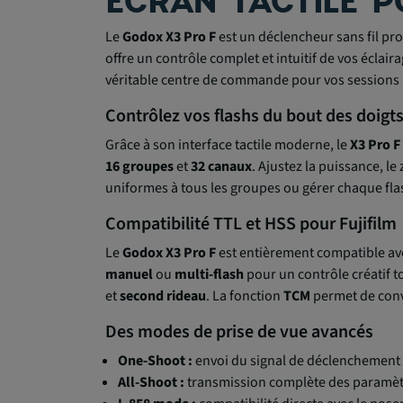
ÉCRAN TACTILE P
Le
Godox X3 Pro F
est un déclencheur sans fil pr
offre un contrôle complet et intuitif de vos éclai
véritable centre de commande pour vos sessions p
Contrôlez vos flashs du bout des doigt
Grâce à son interface tactile moderne, le
X3 Pro F
16 groupes
et
32 canaux
. Ajustez la puissance, l
uniformes à tous les groupes ou gérer chaque fl
Compatibilité TTL et HSS pour Fujifilm
Le
Godox X3 Pro F
est entièrement compatible av
manuel
ou
multi-flash
pour un contrôle créatif to
et
second rideau
. La fonction
TCM
permet de conve
Des modes de prise de vue avancés
One-Shoot :
envoi du signal de déclenchement 
All-Shoot :
transmission complète des paramètr