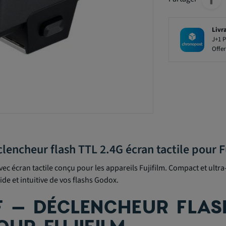
Livr
J+1 P
Offer
lencheur flash TTL 2.4G écran tactile pour F
vec écran tactile conçu pour les appareils Fujifilm. Compact et ultr
de et intuitive de vos flashs Godox.
 – DÉCLENCHEUR FLASH