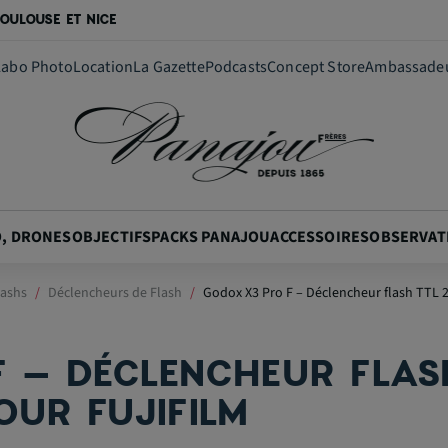
OULOUSE ET NICE
Labo Photo
Location
La Gazette
Podcasts
Concept Store
Ambassade
O, DRONES
OBJECTIFS
PACKS PANAJOU
ACCESSOIRES
OBSERVAT
lashs
Déclencheurs de Flash
Godox X3 Pro F – Déclencheur flash TTL 2.
 – DÉCLENCHEUR FLASH
OUR FUJIFILM