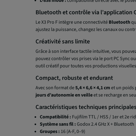
L-858 mode :
compatibilité directe avec le pos
Bluetooth et contrôle via l’application
Le X3 Pro F intègre une connectivité
Bluetooth
qu
ajustez la puissance, changez les canaux ou contr
Créativité sans limite
Grâce à son interface tactile intuitive, vous po
pouvez contrôler vos prises via le port PC Sync ou
outil créatif pour toutes vos productions visuelles
Compact, robuste et endurant
Avec son format de
5,4 × 6,6 × 4,1 cm
et un poids 
jours d’autonomie en veille
et se recharge en s
Caractéristiques techniques principale
Compatibilité :
Fujifilm TTL / HSS / 1er et 2e ri
Système sans fil :
Godox 2.4 GHz X + Bluetooth
Groupes :
16 (A-F, 0–9)