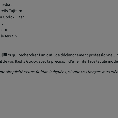
mmédiat
eils Fujifilm
ion Godox Flash
nt
 jours
le terrain
jifilm
qui recherchent un outil de déclenchement professionnel, intu
otal de vos flashs Godox avec la précision d’une interface tactile mod
une simplicité et une fluidité inégalées, où que vos images vous mè