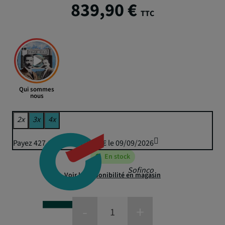
839,90 €
TTC
Qui sommes
nous
2x
3x
4x
Payez 427,17 € puis 419,95 € le 09/09/2026
En stock
Sofinco
Voir la disponibilité en magasin
-
+