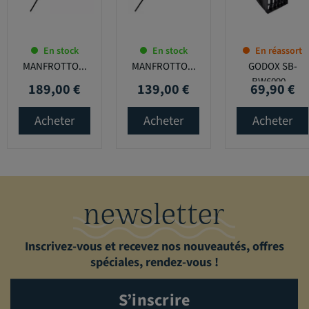
En stock
En stock
En réassort
MANFROTTO...
MANFROTTO...
GODOX SB-
BW6090...
189,00 €
139,00 €
69,90 €
Prix
Prix
Prix
Acheter
Acheter
Acheter
newsletter
Inscrivez-vous et recevez nos nouveautés, offres
spéciales, rendez-vous !
S’inscrire