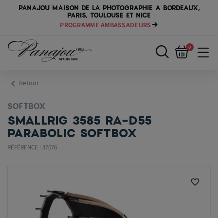
PANAJOU MAISON DE LA PHOTOGRAPHIE A BORDEAUX,
PARIS, TOULOUSE ET NICE
PAYER VOTRE MATÉRIEL JUSQU'EN 84 FOIS
0
chevron_left
Retour
SOFTBOX
SMALLRIG 3585 RA-D55
PARABOLIC SOFTBOX
RÉFÉRENCE : 37076
favorite_border