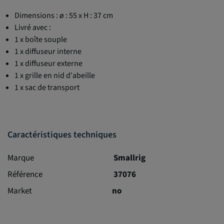
Dimensions : ø : 55 x H : 37 cm
Livré avec :
1 x boîte souple
1 x diffuseur interne
1 x diffuseur externe
1 x grille en nid d'abeille
1 x sac de transport
Caractéristiques techniques
Marque
Smallrig
Référence
37076
Market
no