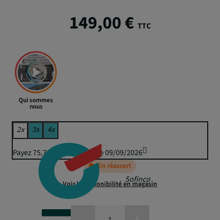
149,00 €
TTC
Qui sommes
nous
2x
3x
4x
Payez 75,78 € puis 74,50 € le 09/09/2026
En réassort
Sofinco
Voir la disponibilité en magasin