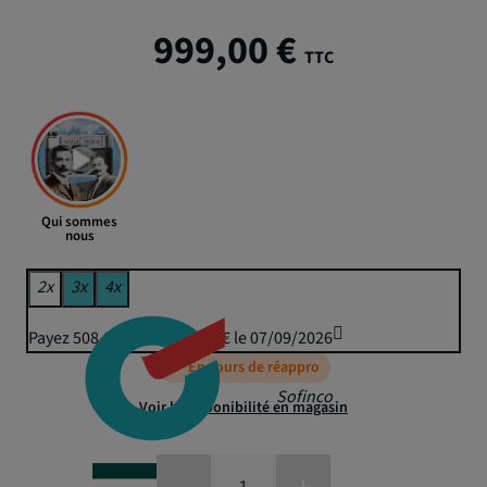
999,00 €
TTC
Qui sommes
nous
2x
3x
4x
Payez 508,09 € puis 499,50 € le 07/09/2026
En cours de réappro
Sofinco
Voir la disponibilité en magasin