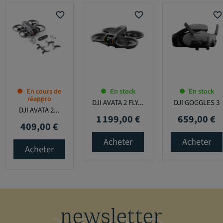
favorite_border
favorite_border
favorite_border
En cours de
En stock
En stock
réappro
DJI AVATA 2 FLY...
DJI GOGGLES 3
DJI AVATA 2...
1 199,00 €
659,00 €
Prix
Prix
409,00 €
Prix
Acheter
Acheter
Acheter
newsletter