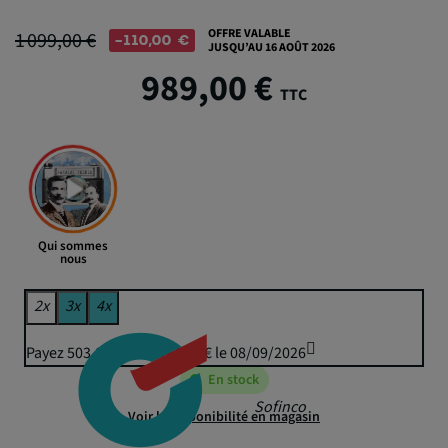
OFFRE VALABLE
1 099,00 €
-110,00 €
JUSQU’AU 16 AOÛT 2026
989,00 €
TTC
Qui sommes
nous
2x
3x
4x
Payez 503,00 € puis 494,50 € le 08/09/2026
En stock
Sofinco
Voir la disponibilité en magasin