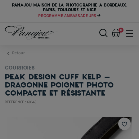
PANAJOU MAISON DE LA PHOTOGRAPHIE A BORDEAUX,
PARIS, TOULOUSE ET NICE
PAYER VOTRE MATÉRIEL JUSQU'EN 84 FOIS
0
chevron_left
Retour
COURROIES
PEAK DESIGN CUFF KELP –
DRAGONNE POIGNET PHOTO
COMPACTE ET RÉSISTANTE
RÉFÉRENCE : 60648
favorite_border