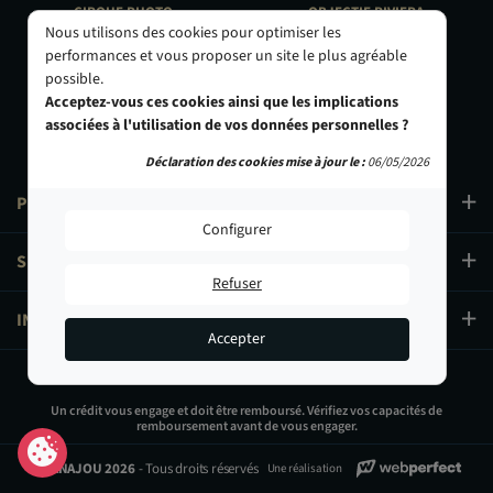
CIRQUE PHOTO
OBJECTIF RIVIERA
Nous utilisons des cookies pour optimiser les
9, bd des Filles-du-Calvaire
24 Rue de l'Hôtel des Postes
75003 Paris
06000 Nice
performances et vous proposer un site le plus agréable
01 40 29 91 91
04 93 01 52 25
possible.
Acceptez-vous ces cookies ainsi que les implications
associées à l'utilisation de vos données personnelles ?
Déclaration des cookies mise à jour le :
06/05/2026
PRODUITS
Configurer
SERVICES
Refuser
INFORMATIONS
Accepter
39,90 €
Un crédit vous engage et doit être remboursé. Vérifiez vos capacités de
remboursement avant de vous engager.
Ajouter au panier
© PANAJOU 2026
- Tous droits réservés
Une réalisation