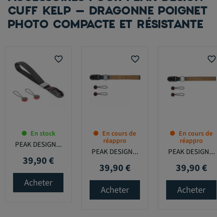
CUFF KELP – DRAGONNE POIGNET
PHOTO COMPACTE ET RÉSISTANTE
favorite_border
favorite_border
favorite_border
En stock
En cours de
En cours de
réappro
réappro
PEAK DESIGN...
PEAK DESIGN...
PEAK DESIGN...
39,90 €
Prix
39,90 €
39,90 €
Prix
Prix
Acheter
Acheter
Acheter