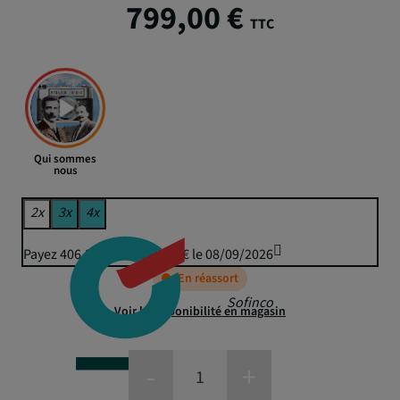
799,00 €
TTC
Qui sommes
nous
2x
3x
4x
Payez 406,37 € puis 399,50 € le 08/09/2026
En réassort
Sofinco
Voir la disponibilité en magasin
-
+