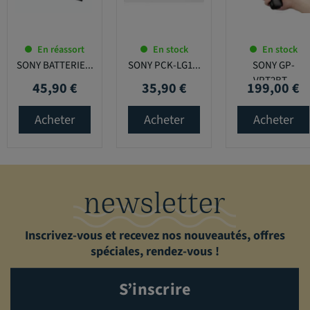
En réassort
En stock
En stock
SONY BATTERIE...
SONY PCK-LG1...
SONY GP-
VPT2BT...
45,90 €
35,90 €
199,00 €
Prix
Prix
Prix
Acheter
Acheter
Acheter
newsletter
Inscrivez-vous et recevez nos nouveautés, offres
spéciales, rendez-vous !
S’inscrire