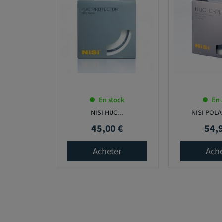
En stock
En 
NISI HUC...
NISI POLA
45,00 €
54,
Prix
Prix
Acheter
Ach