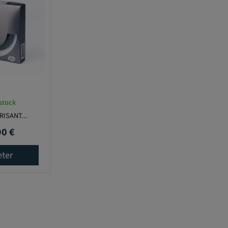
stock
RISANT...
90 €
eter