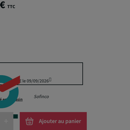
 €
TTC
uis 174,50 € le 09/09/2026
Sofinco
té en magasin
+
Ajouter au panier