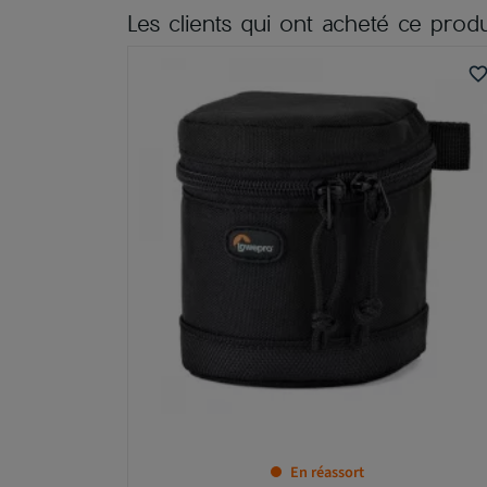
Les clients qui ont acheté ce produ
favorite_bord
En réassort