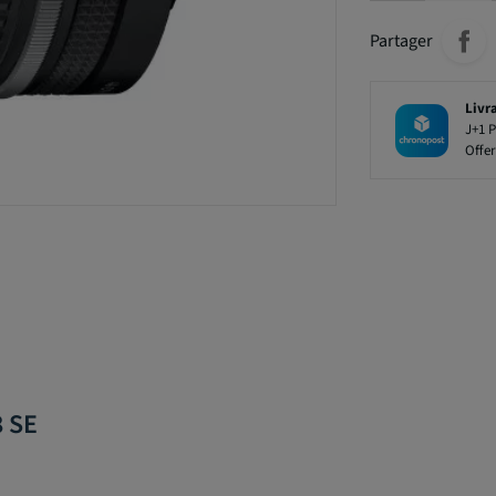
Partager
Livr
J+1 P
Offer
8 SE