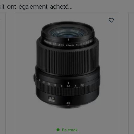
it ont également acheté...
er
favorite_border
En stock