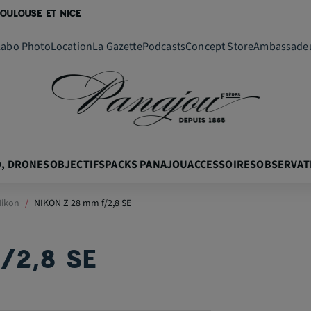
OULOUSE ET NICE
Labo Photo
Location
La Gazette
Podcasts
Concept Store
Ambassade
O, DRONES
OBJECTIFS
PACKS PANAJOU
ACCESSOIRES
OBSERVAT
Nikon
NIKON Z 28 mm f/2,8 SE
/2,8 SE