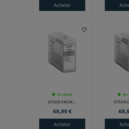
Acheter
Ach
favorite_border
En stock
En 
EPSON ENCRE...
EPSON E
68,90 €
68,
Prix
Prix
Acheter
Ach