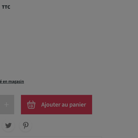
€
TTC
té en magasin
+
Ajouter au panier