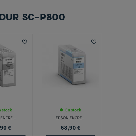
POUR SC-P800
favorite_border
favorite_border
 stock
En stock
ENCRE...
EPSON ENCRE...
90 €
68,90 €
Prix