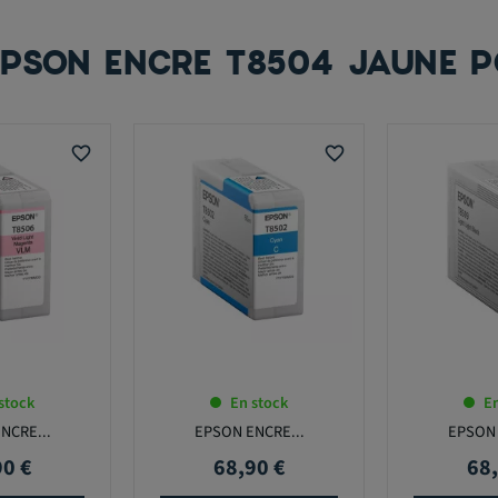
EPSON ENCRE T8504 JAUNE 
favorite_border
favorite_border
stock
En stock
En
NCRE...
EPSON ENCRE...
EPSON 
90 €
68,90 €
68,
Prix
Prix