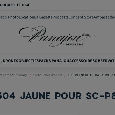
OULOUSE ET NICE
Labo Photo
Location
La Gazette
Podcasts
Concept Store
Ambassade
O, DRONES
OBJECTIFS
PACKS PANAJOU
ACCESSOIRES
OBSERVAT
raitement d'image
Cartouches d'encre
EPSON ENCRE T8504 JAUNE PO
504 JAUNE POUR SC-P