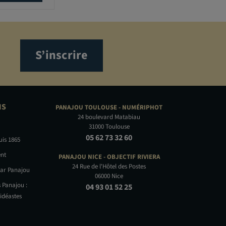
S’inscrire
NS
PANAJOU TOULOUSE -
NUMÉRIPHOT
24 boulevard Matabiau
31000 Toulouse
05 62 73 32 60
uis 1865
nt
PANAJOU NICE -
OBJECTIF RIVIERA
24 Rue de l'Hôtel des Postes
par Panajou
06000 Nice
 Panajou :
04 93 01 52 25
idéastes