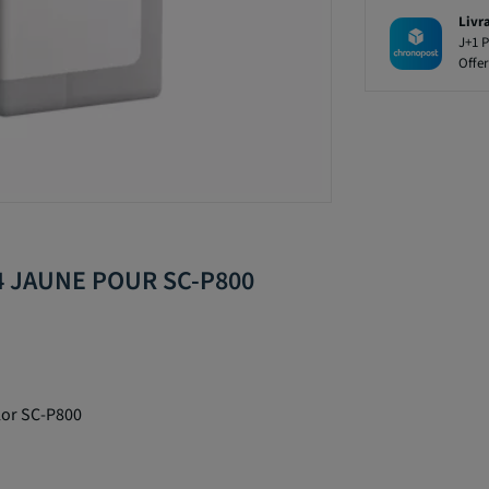
Livr
J+1 P
Offer
4 JAUNE POUR SC-P800
lor SC-P800