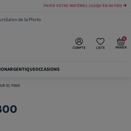
PAYER VOTRE MATÉRIEL JUSQU'EN 84 FOIS
68,90 €
Ajouter au panier
urs
Salon de la Photo
0
PANIER
COMPTE
LISTE
ION
ARGENTIQUE
OCCASIONS
UR SC-P800
800