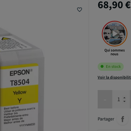
68,90 
favorite_border
Qui sommes
nous
En stock
Voir la disponibili
-
Partager