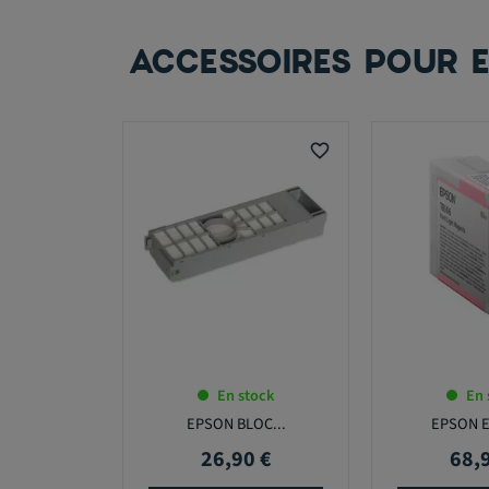
ACCESSOIRES POUR 
favorite_border
En stock
En 
EPSON BLOC...
EPSON E
26,90 €
68,
Prix
Prix