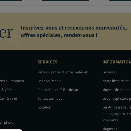
er
Inscrivez-vous et recevez nos nouveautés,
offres spéciales, rendez-vous !
SERVICES
INFORMATIO
Panajou reprend votre matériel
Livraison
ions du moment
Le Labo Panajou
Notre histoire dep
o & Vidéo
Photo d’identité Bordeaux
Moyens de paieme
 Caméras et
Contactez-nous
Le concept store 
Location
Les Ambassadeurs
photographes et v
inspirants
eil photo
Magasins