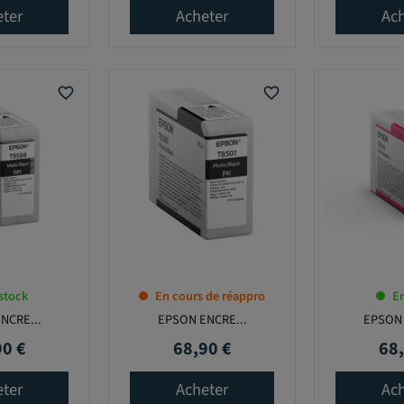
eter
Acheter
Ach
favorite_border
favorite_border
stock
En cours de réappro
En
NCRE...
EPSON ENCRE...
EPSON 
90 €
68,90 €
68,
Prix
Prix
eter
Acheter
Ach