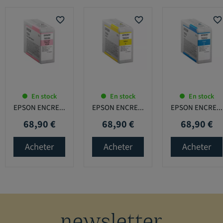
favorite_border
favorite_border
favorite_border
En stock
En stock
En stock
EPSON ENCRE...
EPSON ENCRE...
EPSON ENCRE...
68,90 €
68,90 €
68,90 €
Prix
Prix
Prix
Acheter
Acheter
Acheter
newsletter