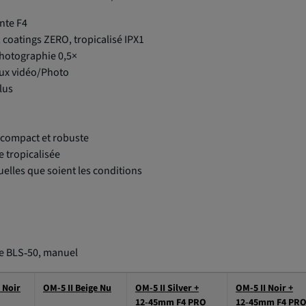
nte F4
 coatings ZERO, tropicalisé IPX1
photographie 0,5×
eux vidéo/Photo
clus
 compact et robuste
e tropicalisée
quelles que soient les conditions
rie BLS‑50, manuel
 Noir
OM-5 II Beige Nu
OM-5 II Silver +
OM-5 II Noir +
12‑45mm F4 PRO
12‑45mm F4 PR