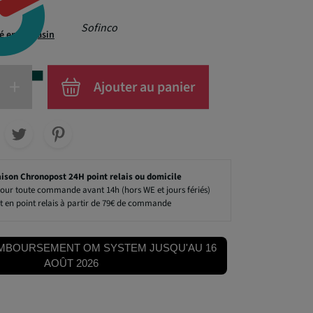
Sofinco
té en magasin
+
Ajouter au panier
aison Chronopost 24H point relais ou domicile
our toute commande avant 14h (hors WE et jours fériés)
t en point relais à partir de 79€ de commande
MBOURSEMENT OM SYSTEM JUSQU'AU 16
AOÛT 2026