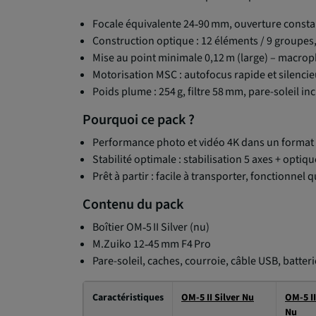
Focale équivalente 24‑90 mm, ouverture consta
Construction optique : 12 éléments / 9 groupes,
Mise au point minimale 0,12 m (large) – macro
Motorisation MSC : autofocus rapide et silenci
Poids plume : 254 g, filtre 58 mm, pare-soleil in
Pourquoi ce pack ?
Performance photo et vidéo 4K dans un format
Stabilité optimale : stabilisation 5 axes + optiqu
Prêt à partir : facile à transporter, fonctionnel 
Contenu du pack
Boîtier OM‑5 II Silver (nu)
M.Zuiko 12‑45 mm F4 Pro
Pare-soleil, caches, courroie, câble USB, batte
Caractéristiques
OM-5 II Silver Nu
OM-5 II
Nu