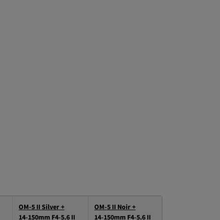
OM-5 II Silver +
OM-5 II Noir +
O
14‑150mm F4‑5.6 II
14‑150mm F4‑5.6 II