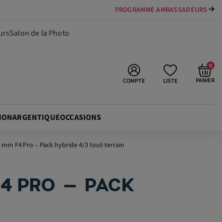
PAYER VOTRE MATÉRIEL JUSQU'EN 84 FOIS
1 699,00 €
Ajouter au panier
urs
Salon de la Photo
0
PANIER
COMPTE
LISTE
ION
ARGENTIQUE
OCCASIONS
5 mm F4 Pro – Pack hybride 4/3 tout-terrain
F4 PRO – PACK