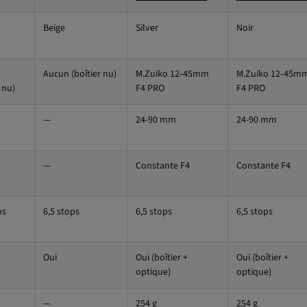
Beige
Silver
Noir
Aucun (boîtier nu)
M.Zuiko 12‑45mm
M.Zuiko 12‑45m
 nu)
F4 PRO
F4 PRO
—
24-90 mm
24-90 mm
—
Constante F4
Constante F4
ps
6,5 stops
6,5 stops
6,5 stops
Oui
Oui (boîtier +
Oui (boîtier +
optique)
optique)
—
254 g
254 g