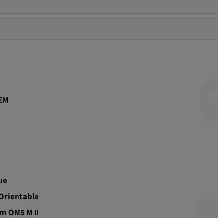
EM
ue
 Orientable
m OM5 M II