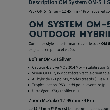
Description OM System OM‑5 II Si
Pack OM‑5 II Silver + 12‑45 mm F4 Pro : appareil c
OM SYSTEM OM‑5 
OUTDOOR HYBRI
Combinez style et performance avec le pack
OM‑5 
exigeants en photo et vidéo.
Boîtier OM‑5 II Silver
Capteur 4/3 Live MOS 20,4 Mpx + stabilisation 5 
Viseur OLED 2,36 Mpt et écran tactile orientable
AF hybride 121 points, modes créatifs (Live ND,
Tropicalisation IP53 – prêt pour l’aventure (plui
Ultraléger : 370 g (boîtier nu)
Zoom M.Zuiko 12‑45 mm F4 Pro
Le
12‑45 mm F4 Pro
est le plus compact des zoom