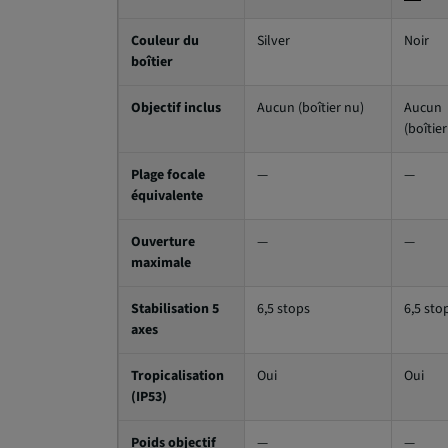
Couleur du
Silver
Noir
boîtier
Objectif inclus
Aucun (boîtier nu)
Aucun
(boîtier
Plage focale
—
—
équivalente
Ouverture
—
—
maximale
Stabilisation 5
6,5 stops
6,5 sto
axes
Tropicalisation
Oui
Oui
(IP53)
Poids objectif
—
—