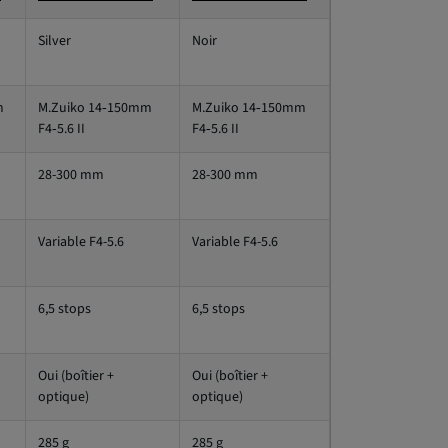
Silver
Noir
m
M.Zuiko 14‑150mm
M.Zuiko 14‑150mm
F4‑5.6 II
F4‑5.6 II
28-300 mm
28-300 mm
Variable F4-5.6
Variable F4-5.6
6,5 stops
6,5 stops
Oui (boîtier +
Oui (boîtier +
optique)
optique)
285 g
285 g