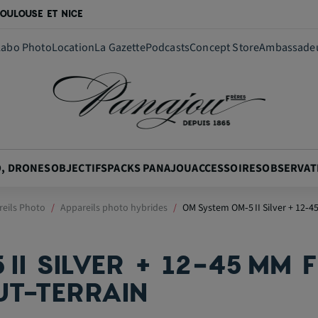
OULOUSE ET NICE
Labo Photo
Location
La Gazette
Podcasts
Concept Store
Ambassade
O, DRONES
OBJECTIFS
PACKS PANAJOU
ACCESSOIRES
OBSERVAT
eils Photo
Appareils photo hybrides
OM System OM‑5 II Silver + 12‑4
II SILVER + 12‑45 MM 
UT-TERRAIN