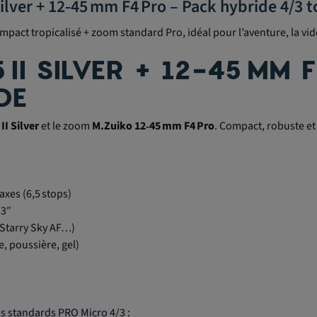
lver + 12‑45 mm F4 Pro – Pack hybride 4/3 t
ompact tropicalisé + zoom standard Pro, idéal pour l’aventure, la vid
II SILVER + 12‑45 MM 
DE
II Silver
et le zoom
M.Zuiko 12‑45 mm F4 Pro
. Compact, robuste et
axes (6,5 stops)
 3″
 Starry Sky AF…)
e, poussière, gel)
s standards PRO Micro 4/3 :