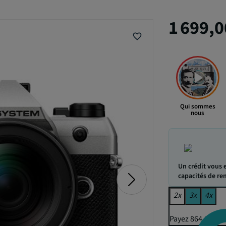
1 699,0
favorite_border
Qui sommes
nous
Un crédit vous 
capacités de r
2x
3x
4x
Payez 864,11 € p