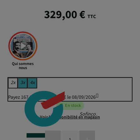
329,00 €
TTC
Qui sommes
nous
2x
3x
4x
Payez 167,32 € puis 164,50 € le 08/09/2026
En stock
Sofinco
Voir la disponibilité en magasin