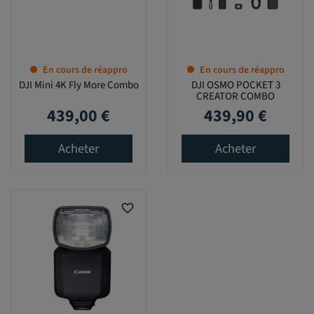
En cours de réappro
En cours de réappro
DJI Mini 4K Fly More Combo
DJI OSMO POCKET 3
CREATOR COMBO
439,00 €
439,90 €
Prix
Prix
Acheter
Acheter
favorite_border