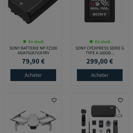
En stock
En stock
SONY BATTERIE NP FZ100
SONY CFEXPRESS SERIE G
A9/A7IV/A7V/A7RV
TYPE A 160GB...
79,90 €
299,00 €
Prix
Prix
Acheter
Acheter
favorite_border
favorite_border