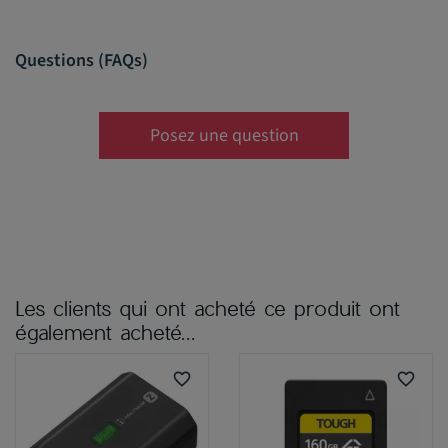
Questions (FAQs)
Posez une question
Les clients qui ont acheté ce produit ont
également acheté...
favorite_border
favorite_border