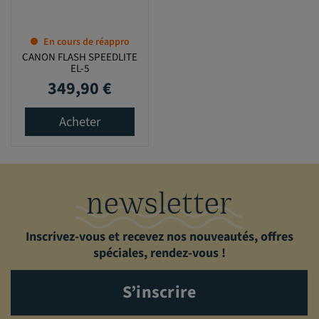
En cours de réappro
CANON FLASH SPEEDLITE
EL-5
349,90 €
Prix
Acheter
newsletter
Inscrivez-vous et recevez nos nouveautés, offres
spéciales, rendez-vous !
S’inscrire