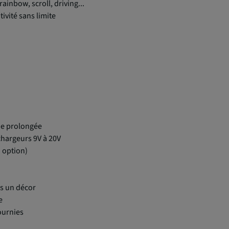
ainbow, scroll, driving...
ivité sans limite
e prolongée
hargeurs 9V à 20V
 option)
ns un décor
e
ournies