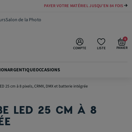
PAYER VOTRE MATÉRIEL JUSQU'EN 84 FOIS
161,10 €
Ajouter au panier
urs
Salon de la Photo
0
PANIER
COMPTE
LISTE
ION
ARGENTIQUE
OCCASIONS
 25 cm à 8 pixels, CRMX, DMX et batterie intégrée
E LED 25 CM À 8
ÉE