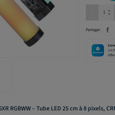
-
Partager
Livr
J+1 P
Offer
 6XR RGBWW – Tube LED 25 cm à 8 pixels, CR