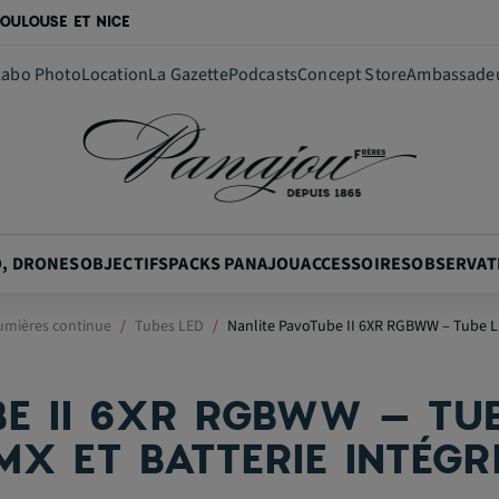
OULOUSE ET NICE
Labo Photo
Location
La Gazette
Podcasts
Concept Store
Ambassade
O, DRONES
OBJECTIFS
PACKS PANAJOU
ACCESSOIRES
OBSERVAT
umières continue
Tubes LED
Nanlite PavoTube II 6XR RGBWW – Tube LED
BE II 6XR RGBWW – TUB
MX ET BATTERIE INTÉGR