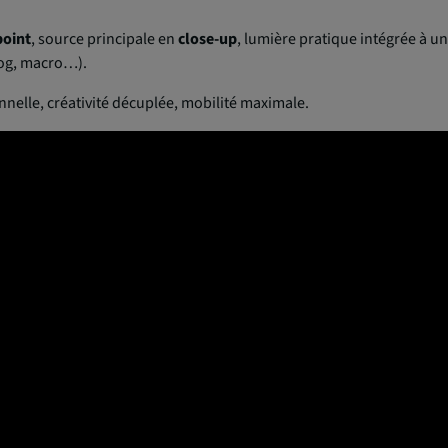
point
, source principale en
close-up
, lumière pratique intégrée à un
vlog, macro…).
nelle, créativité décuplée, mobilité maximale.