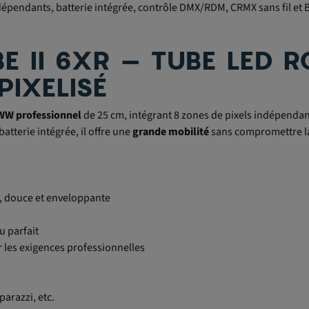
endants, batterie intégrée, contrôle DMX/RDM, CRMX sans fil et Blu
BE II 6XR – TUBE LED
PIXELISÉ
WW professionnel
de 25 cm, intégrant 8 zones de pixels indépenda
batterie intégrée, il offre une
grande mobilité
sans compromettre la q
, douce et enveloppante
u parfait
r les exigences professionnelles
parazzi, etc.