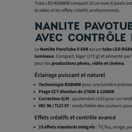
Tube LED RGBWW compact 25 cm avec 8 pixels indép
la vidéo et les effets créatifs professionnels.
NANLITE PAVOTU
AVEC CONTRÔLE 
Le
Nanlite PavoTube II 6XR
est un
tube LED RGB
lumineux
. Compact, léger (270 g) et alimenté par 
pour les
productions photo, vidéo et cinéma
.
Éclairage puissant et naturel
Technologie RGBWW
pour une lumière précise
Plage CCT étendue de 2700K à 12000K
Correction G/M
: ajustement ±150 pour un rend
IRC 96 / TLCI 97
: rendu fidèle des couleurs pou
Effets créatifs et contrôle avancé
15 effets standards intégrés
: TV, feu, orage, pa