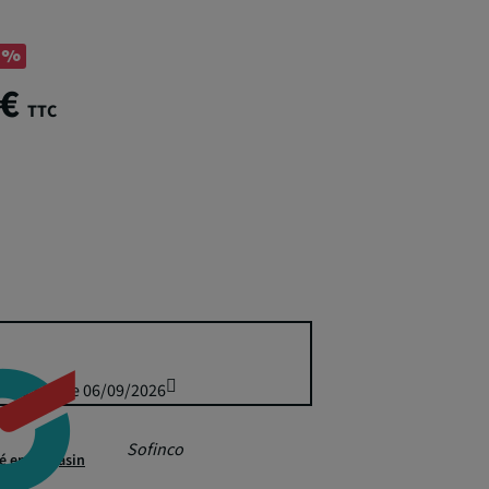
0%
 €
TTC
is 80,55 € le 06/09/2026
Sofinco
té en magasin