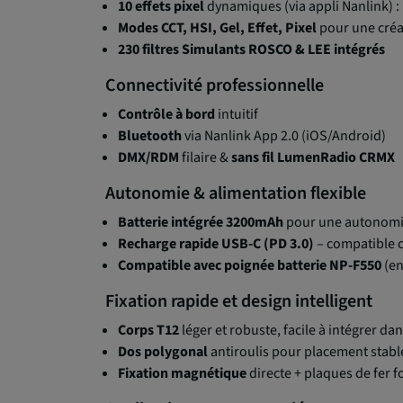
10 effets pixel
dynamiques (via appli Nanlink) : r
Modes CCT, HSI, Gel, Effet, Pixel
pour une créat
230 filtres Simulants ROSCO & LEE intégrés
Connectivité professionnelle
Contrôle à bord
intuitif
Bluetooth
via Nanlink App 2.0 (iOS/Android)
DMX/RDM
filaire &
sans fil LumenRadio CRMX
Autonomie & alimentation flexible
Batterie intégrée 3200mAh
pour une autonomi
Recharge rapide USB-C (PD 3.0)
– compatible c
Compatible avec poignée batterie NP-F550
(en
Fixation rapide et design intelligent
Corps T12
léger et robuste, facile à intégrer da
Dos polygonal
antiroulis pour placement stabl
Fixation magnétique
directe + plaques de fer f