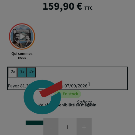
159,90 €
TTC
Qui sommes
nous
2x
3x
4x
Payez 81,32 € puis 79,95 € le 07/09/2026
En stock
Sofinco
Voir la disponibilité en magasin
-
+