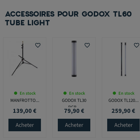
ACCESSOIRES POUR GODOX TL60
TUBE LIGHT
favorite_border
favorite_border
favorite_border
En stock
En stock
En stock
MANFROTTO...
GODOX TL30
GODOX TL120...
RGB...
139,00 €
79,90 €
259,90 €
Prix
Prix
Prix
Acheter
Acheter
Acheter