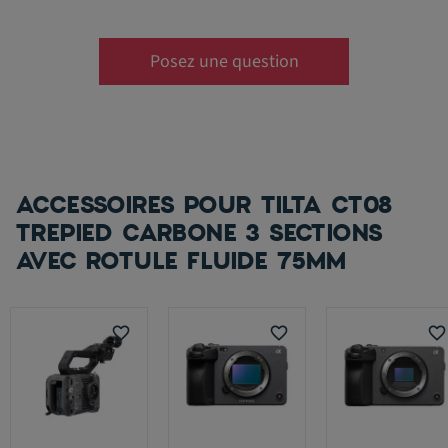
Posez une question
ACCESSOIRES POUR TILTA CT08
TREPIED CARBONE 3 SECTIONS
AVEC ROTULE FLUIDE 75MM
favorite_border
favorite_border
favorite_border