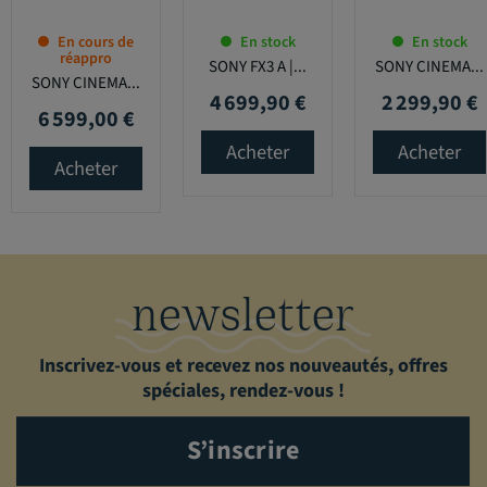
En cours de
En stock
En stock
réappro
SONY FX3 A |...
SONY CINEMA...
SONY CINEMA...
4 699,90 €
2 299,90 €
Prix
Prix
6 599,00 €
Prix
Acheter
Acheter
Acheter
newsletter
Inscrivez-vous et recevez nos nouveautés, offres
spéciales, rendez-vous !
S’inscrire