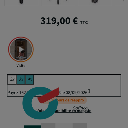
319,00 €
TTC
Visite
2x
3x
4x
Payez 162,24 € puis 159,50 € le 08/09/2026
En cours de réappro
Sofinco
Voir la disponibilité en magasin