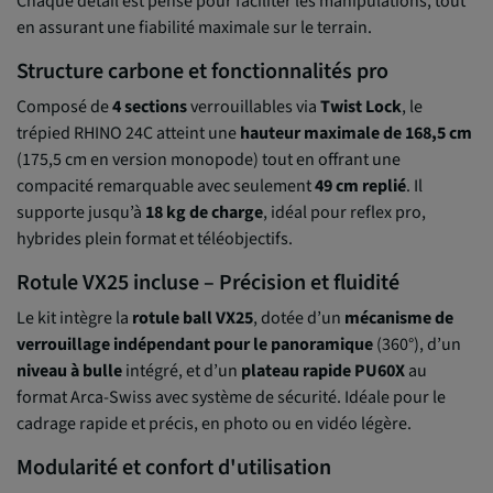
Chaque détail est pensé pour faciliter les manipulations, tout
en assurant une fiabilité maximale sur le terrain.
Structure carbone et fonctionnalités pro
Composé de
4 sections
verrouillables via
Twist Lock
, le
trépied RHINO 24C atteint une
hauteur maximale de 168,5 cm
(175,5 cm en version monopode) tout en offrant une
compacité remarquable avec seulement
49 cm replié
. Il
supporte jusqu’à
18 kg de charge
, idéal pour reflex pro,
hybrides plein format et téléobjectifs.
Rotule VX25 incluse – Précision et fluidité
Le kit intègre la
rotule ball VX25
, dotée d’un
mécanisme de
verrouillage indépendant pour le panoramique
(360°), d’un
niveau à bulle
intégré, et d’un
plateau rapide PU60X
au
format Arca-Swiss avec système de sécurité. Idéale pour le
cadrage rapide et précis, en photo ou en vidéo légère.
Modularité et confort d'utilisation