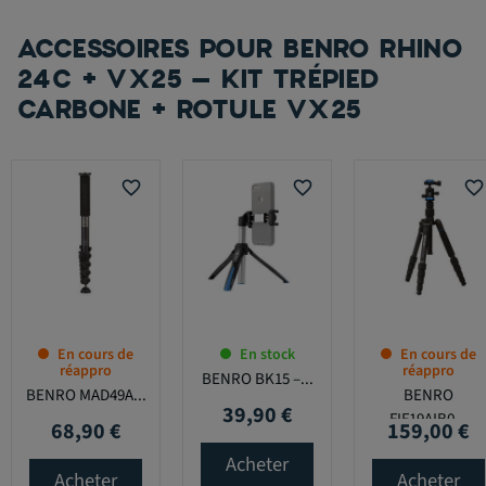
ACCESSOIRES POUR BENRO RHINO
24C + VX25 – KIT TRÉPIED
CARBONE + ROTULE VX25
favorite_border
favorite_border
favorite_border
En cours de
En stock
En cours de
réappro
réappro
BENRO BK15 –...
BENRO MAD49A...
BENRO
39,90 €
Prix
FIF19AIB0...
68,90 €
159,00 €
Prix
Prix
Acheter
Acheter
Acheter