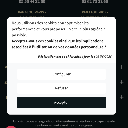
05 56 44 22 69
05 62 73 32 60
PANAJOU PARIS -
PANAJOU NICE -
CIRQUE PHOTO
OBJECTIF RIVIERA
Nous utilisons des cookies pour optimiser les
9, bd des Filles-du-Calvaire
24 Rue de l'Hôtel des Postes
75003 Paris
06000 Nice
performances et vous proposer un site le plus agréable
01 40 29 91 91
04 93 01 52 25
possible.
Acceptez-vous ces cookies ainsi que les implications
associées à l'utilisation de vos données personnelles ?
Déclaration des cookies mise à jour le :
06/05/2026
PRODUITS
Configurer
SERVICES
Refuser
INFORMATIONS
Accepter
319,00 €
Un crédit vous engage et doit être remboursé. Vérifiez vos capacités de
remboursement avant de vous engager.