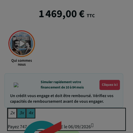
1 469,00 €
TTC
Qui sommes
nous
Simuler rapidement votre
Cliquez ici
financement de 10 à 84 mois
Un crédit vous engage et doit être remboursé. Vérifiez vos
capacités de remboursement avant de vous engager.
2x
3x
4x
Payez 747,13 € puis 734,50 € le 06/09/2026