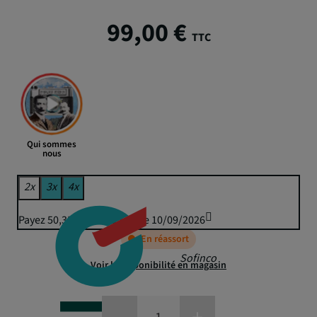
99,00 €
TTC
Qui sommes
nous
2x
3x
4x
Payez 50,35 € puis 49,50 € le 10/09/2026
En réassort
Sofinco
Voir la disponibilité en magasin