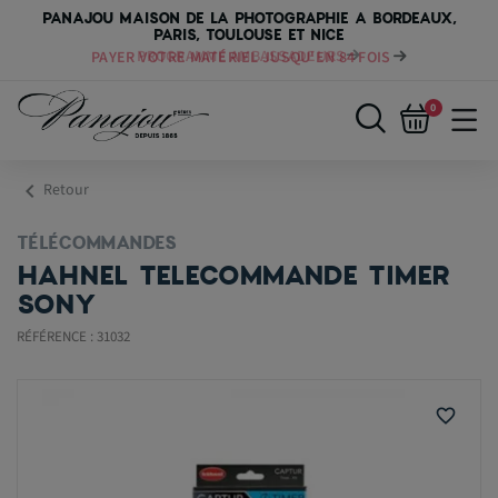
PANAJOU MAISON DE LA PHOTOGRAPHIE A BORDEAUX,
PARIS, TOULOUSE ET NICE
PAYER VOTRE MATÉRIEL JUSQU'EN 84 FOIS
0
chevron_left
Retour
TÉLÉCOMMANDES
HAHNEL TELECOMMANDE TIMER
SONY
RÉFÉRENCE : 31032
favorite_border