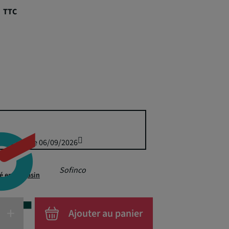
€
TTC
is 49,50 € le 06/09/2026
Sofinco
té en magasin
+
Ajouter au panier