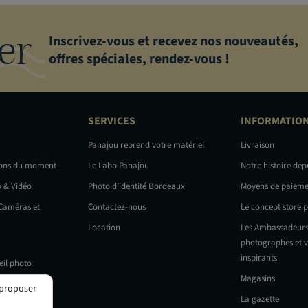
er
Inscrivez-vous et recevez nos nouveautés,
offres spéciales, rendez-vous !
SERVICES
INFORMATIO
Panajou reprend votre matériel
Livraison
ions du moment
Le Labo Panajou
Notre histoire dep
o & Vidéo
Photo d’identité Bordeaux
Moyens de paieme
 Caméras et
Contactez-nous
Le concept store 
Location
Les Ambassadeurs
photographes et v
inspirants
eil photo
Magasins
 proposer
La gazette