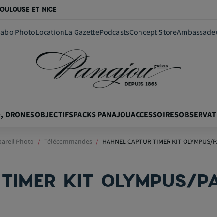
OULOUSE ET NICE
Labo Photo
Location
La Gazette
Podcasts
Concept Store
Ambassade
O, DRONES
OBJECTIFS
PACKS PANAJOU
ACCESSOIRES
OBSERVAT
pareil Photo
Télécommandes
HAHNEL CAPTUR TIMER KIT OLYMPUS/
TIMER KIT OLYMPUS/P