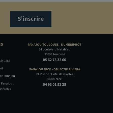
S’inscrire
NS
PANAJOU TOULOUSE -
NUMÉRIPHOT
24 boulevard Matabiau
31000 Toulouse
05 62 73 32 60
uis 1865
nt
PANAJOU NICE -
OBJECTIF RIVIERA
24 Rue de l'Hôtel des Postes
par Panajou
06000 Nice
 Panajou :
04 93 01 52 25
idéastes