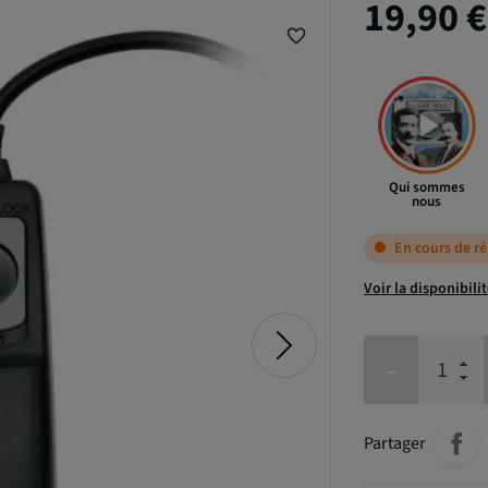
19,90 
favorite_border
Qui sommes
nous
En cours de r
Voir la disponibili
-
Partager