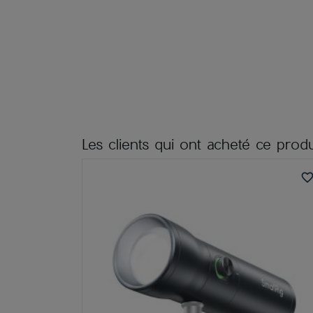
Les clients qui ont acheté ce produ
favorite_bord