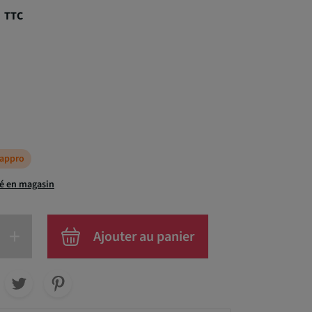
€
TTC
éappro
té en magasin
+
Ajouter au panier