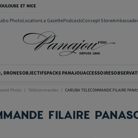
OULOUSE ET NICE
Labo Photo
Location
La Gazette
Podcasts
Concept Store
Ambassade
O, DRONES
OBJECTIFS
PACKS PANAJOU
ACCESSOIRES
OBSERVAT
pareil Photo
Télécommandes
CARUBA TELECOMMANDE FILAIRE PANA
MANDE FILAIRE PANAS