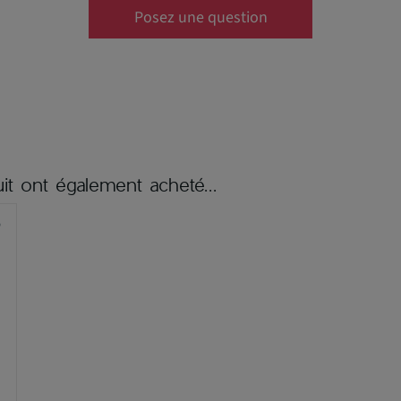
Posez une question
it ont également acheté...
er