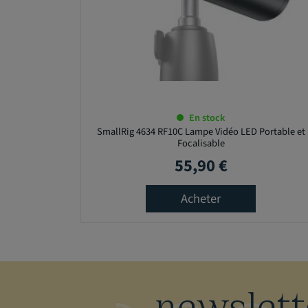
En stock
SmallRig 4634 RF10C Lampe Vidéo LED Portable et
Focalisable
55,90 €
Prix
Acheter
newslett