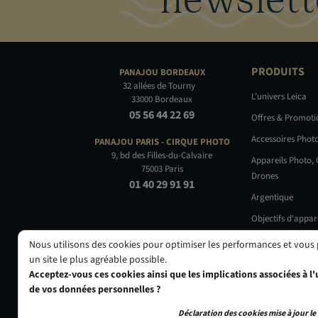
PRODUITS
PANAJOU
BORDEAUX
32 allées de Tourny
L'univers Leica
33000 Bordeaux
05 56 44 22 69
Offres & Promot
Accessoires Phot
PANAJOU PARIS -
CIRQUE PHOTO
9, bd des Filles-du-Calvaire
Appareils Photo,
75003 Paris
Drones
01 40 29 91 91
Argentique
Objectifs d'appar
Occasions
Nous utilisons des cookies pour optimiser les performances et vous
un site le plus agréable possible.
Acceptez-vous ces cookies ainsi que les implications associées à l'u
de vos données personnelles ?
Déclaration des cookies mise à jour le 