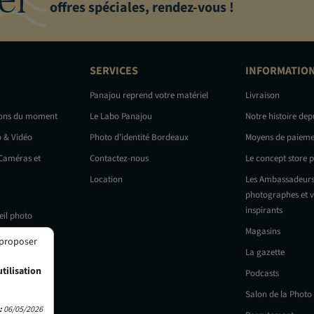
offres spéciales, rendez-vous !
SERVICES
INFORMATIO
Panajou reprend votre matériel
Livraison
ions du moment
Le Labo Panajou
Notre histoire dep
o & Vidéo
Photo d’identité Bordeaux
Moyens de paieme
 Caméras et
Contactez-nous
Le concept store 
Location
Les Ambassadeurs
photographes et v
inspirants
eil photo
Magasins
 proposer
La gazette
tilisation
Podcasts
Salon de la Photo
:
06/05/2026