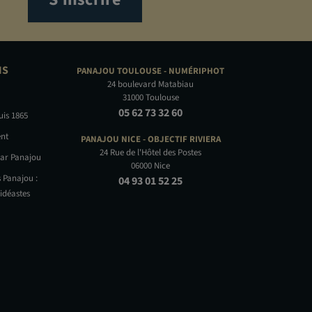
NS
PANAJOU TOULOUSE -
NUMÉRIPHOT
24 boulevard Matabiau
31000 Toulouse
05 62 73 32 60
uis 1865
nt
PANAJOU NICE -
OBJECTIF RIVIERA
24 Rue de l'Hôtel des Postes
par Panajou
06000 Nice
 Panajou :
04 93 01 52 25
idéastes