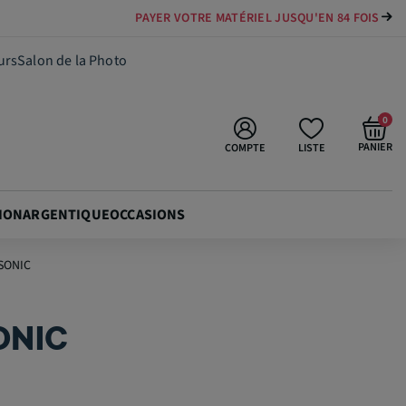
PAYER VOTRE MATÉRIEL JUSQU'EN 84 FOIS
TOUTES LES PROMOTIONS EN COURS
19,90 €
Ajouter au panier
urs
Salon de la Photo
0
PANIER
COMPTE
LISTE
ION
ARGENTIQUE
OCCASIONS
SONIC
ONIC