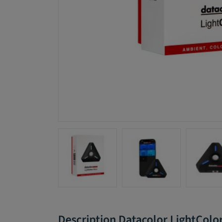
Description Datacolor LightColo