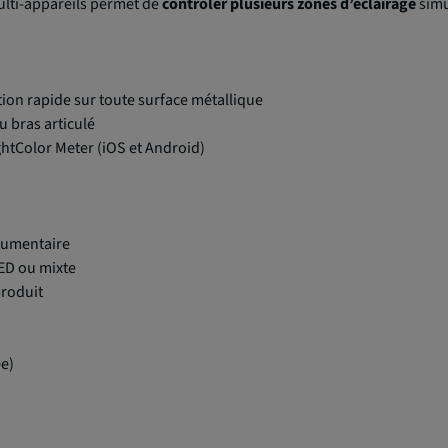
ulti-appareils permet de
contrôler plusieurs zones d’éclairage
simu
tion rapide sur toute surface métallique
u bras articulé
ightColor Meter (iOS et Android)
cumentaire
ED ou mixte
produit
ée)