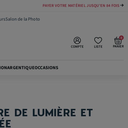
PAYER VOTRE MATÉRIEL JUSQU'EN 84 FOIS
449,99 €
Ajouter au panier
urs
Salon de la Photo
0
PANIER
COMPTE
LISTE
ION
ARGENTIQUE
OCCASIONS
E DE LUMIÈRE ET
ÉE