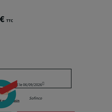
 €
TTC
uis 224,99 € le 06/09/2026
éappro
Sofinco
té en magasin