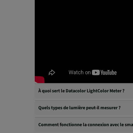
À quoi sert le Datacolor LightColor Meter ?
Le LightColor Meter mesure l’intensité lumineus
Quels types de lumière peut-il mesurer ?
Il mesure les éclairages LED, tungstène, naturel
Comment fonctionne la connexion avec le sm