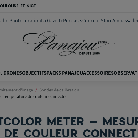
OULOUSE ET NICE
Labo Photo
Location
La Gazette
Podcasts
Concept Store
Ambassade
O, DRONES
OBJECTIFS
PACKS PANAJOU
ACCESSOIRES
OBSERVAT
raitement d'image
Sondes de calibration
 de température de couleur connectée
TCOLOR METER – MESUR
 DE COULEUR CONNECT