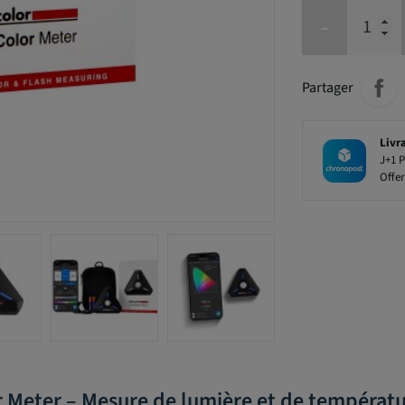
-
Partager
Livr
J+1 P
Offer
r Meter – Mesure de lumière et de températ