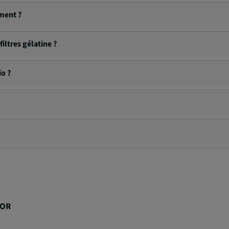
 l’application mobile Datacolor (iOS / Android) en temps réel.
ément ?
eurs LightColor Meters pour contrôler différentes zones d’éclairage.
iltres gélatine ?
co®, LEE® et Profoto®, pour des recommandations de correction préci
io ?
s de vis 1/4"-20 compatible trépied ou bras articulé.
 couleur : 1600K à 20 000K.
écessite un smartphone pour afficher et interpréter les données via 
LOR