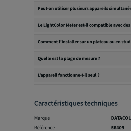
Grâce au Bluetooth, les mesures sont envoyées à
Peut-on utiliser plusieurs appareils simultan
Oui, l’application permet de synchroniser plusi
Le LightColor Meter est-il compatible avec des f
Oui, il intègre les bibliothèques de filtres Ros
Comment l’installer sur un plateau ou en stud
Il se fixe grâce à un aimant intégré ou via un pa
Quelle est la plage de mesure ?
Éclairement : 1 à 1 000 000 lux – Température de
L’appareil fonctionne-t-il seul ?
Il fonctionne avec une batterie intégrée, mais n
Caractéristiques techniques
Marque
DATACO
Référence
56409