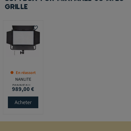
GRILLE
favorite_border
En réassort
NANLITE
PANNEAU...
989,00 €
Prix
Acheter