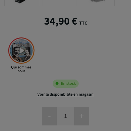
34,90 €
TTC
Qui sommes
nous
En stock
Voir la disponibilité en magasin
-
+