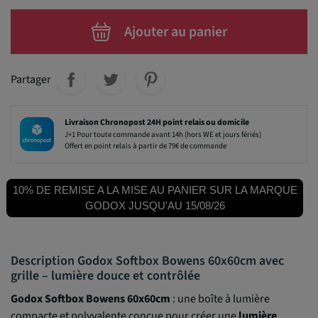
Ajouter au panier
Partager
Livraison Chronopost 24H point relais ou domicile
J+1 Pour toute commande avant 14h (hors WE et jours fériés)
Offert en point relais à partir de 79€ de commande
10% DE REMISE A LA MISE AU PANIER SUR LA MARQUE
GODOX JUSQU'AU 15/08/26
Description Godox Softbox Bowens 60x60cm avec
grille – lumière douce et contrôlée
Godox Softbox Bowens 60x60cm
: une boîte à lumière
compacte et polyvalente conçue pour créer une
lumière