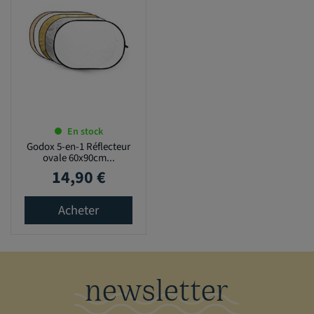
En stock
Godox 5-en-1 Réflecteur
ovale 60x90cm...
14,90 €
Prix
Acheter
newsletter