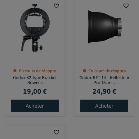
favorite_border
favorite_border
En cours de réappro
En cours de réappro
Godox S2-type Bracket
Godox RFT-14 – Réflecteur
Bowens
Pro 18cm...
19,00 €
24,90 €
Prix
Prix
Acheter
Acheter
favorite_border