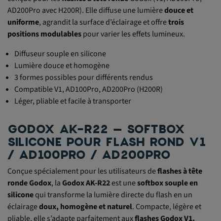
AD200Pro avec H200R). Elle diffuse une lumière
douce et
uniforme
, agrandit la surface d’éclairage et offre
trois
positions modulables
pour varier les effets lumineux.
Diffuseur souple en silicone
Lumière douce et homogène
3 formes possibles pour différents rendus
Compatible V1, AD100Pro, AD200Pro (H200R)
Léger, pliable et facile à transporter
GODOX AK-R22 – SOFTBOX
SILICONE POUR FLASH ROND V1
/ AD100PRO / AD200PRO
Conçue spécialement pour les utilisateurs de
flashes à tête
ronde Godox
, la
Godox AK-R22
est une
softbox souple en
silicone
qui transforme la lumière directe du flash en un
éclairage
doux, homogène et naturel
. Compacte, légère et
pliable, elle s’adapte parfaitement aux
flashes Godox V1,