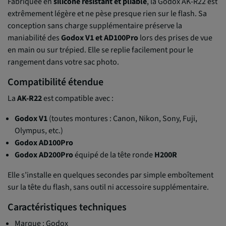
Fabriquée en
silicone résistant et pliable
, la Godox AK-R22 est
extrêmement légère et ne pèse presque rien sur le flash. Sa
conception sans charge supplémentaire préserve la
maniabilité des
Godox V1 et AD100Pro
lors des prises de vue
en main ou sur trépied. Elle se replie facilement pour le
rangement dans votre sac photo.
Compatibilité étendue
La
AK-R22
est compatible avec :
Godox V1
(toutes montures : Canon, Nikon, Sony, Fuji,
Olympus, etc.)
Godox AD100Pro
Godox AD200Pro
équipé de la tête ronde
H200R
Elle s’installe en quelques secondes par simple emboîtement
sur la tête du flash, sans outil ni accessoire supplémentaire.
Caractéristiques techniques
Marque : Godox