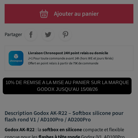
Ajouter au panier
Partager
Livraison Chronopost 24H point relais ou domicile
J+1 Pour toute commande avant 14h (hors WE et jours fériés)
Offert en point relais à partir de 79€ de commande
10% DE REMISE A LA MISE AU PANIER SUR LA MARQUE
GODOX JUSQU'AU 15/08/26
Description Godox AK-R22 – Softbox silicone pour
flash rond V1 / AD100Pro / AD200Pro
Godox AK-R22
: la
softbox en silicone
compacte et flexible
conçue pour les
flashes à tête ronde
Godox (V1, AD100Pro,