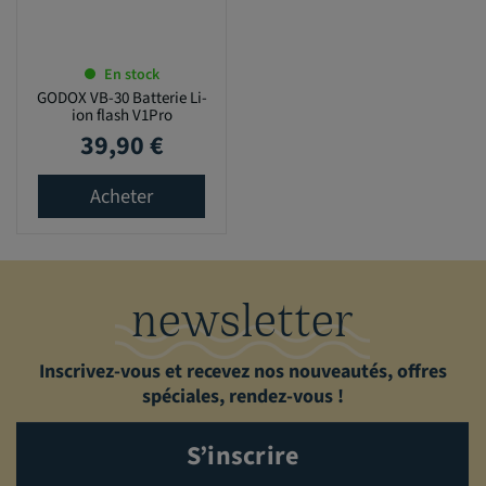
En stock
GODOX VB-30 Batterie Li-
ion flash V1Pro
39,90 €
Prix
Acheter
newsletter
Inscrivez-vous et recevez nos nouveautés, offres
spéciales, rendez-vous !
S’inscrire