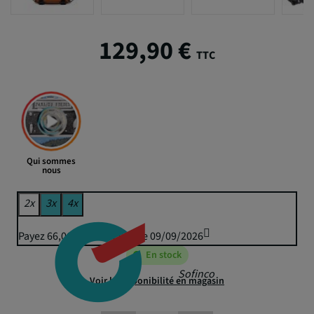
129,90 €
TTC
Qui sommes
nous
2x
3x
4x
Payez 66,06 € puis 64,95 € le 09/09/2026
En stock
Sofinco
Voir la disponibilité en magasin