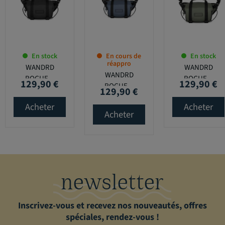
En stock
En cours de
En stock
réappro
WANDRD
WANDRD
WANDRD
ROGUE...
ROGUE...
129,90 €
129,90 €
Prix
Prix
ROGUE...
129,90 €
Prix
Acheter
Acheter
Acheter
newsletter
Inscrivez-vous et recevez nos nouveautés, offres
spéciales, rendez-vous !