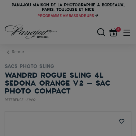
PANAJOU MAISON DE LA PHOTOGRAPHIE A BORDEAUX,
PARIS, TOULOUSE ET NICE
PROGRAMME AMBASSADEURS
PAYER VOTRE MATÉRIEL JUSQU'EN 84 FOIS
0
chevron_left
Retour
SACS PHOTO SLING
WANDRD ROGUE SLING 4L
SEDONA ORANGE V2 – SAC
PHOTO COMPACT
RÉFÉRENCE : 57992
favorite_border