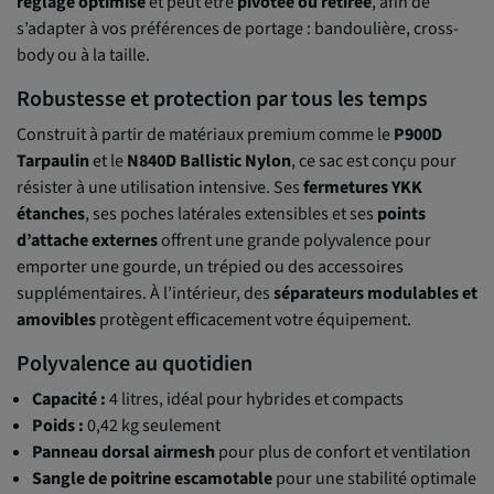
réglage optimisé
et peut être
pivotée ou retirée
, afin de
s’adapter à vos préférences de portage : bandoulière, cross-
body ou à la taille.
Robustesse et protection par tous les temps
Construit à partir de matériaux premium comme le
P900D
Tarpaulin
et le
N840D Ballistic Nylon
, ce sac est conçu pour
résister à une utilisation intensive. Ses
fermetures YKK
étanches
, ses poches latérales extensibles et ses
points
d’attache externes
offrent une grande polyvalence pour
emporter une gourde, un trépied ou des accessoires
supplémentaires. À l’intérieur, des
séparateurs modulables et
amovibles
protègent efficacement votre équipement.
Polyvalence au quotidien
Capacité :
4 litres, idéal pour hybrides et compacts
Poids :
0,42 kg seulement
Panneau dorsal airmesh
pour plus de confort et ventilation
Sangle de poitrine escamotable
pour une stabilité optimale