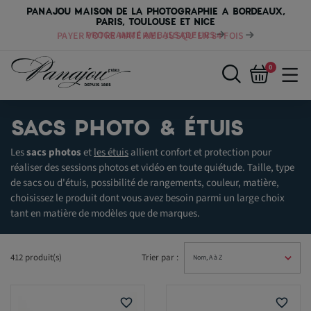
PANAJOU MAISON DE LA PHOTOGRAPHIE A BORDEAUX,
PARIS, TOULOUSE ET NICE
PAYER VOTRE MATÉRIEL JUSQU'EN 84 FOIS
0
SACS PHOTO & ÉTUIS
Les
sacs photos
et
les étuis
allient confort et protection pour
réaliser des sessions photos et vidéo en toute quiétude. Taille, type
de sacs ou d'étuis, possibilité de rangements, couleur, matière,
choisissez le produit dont vous avez besoin parmi un large choix
tant en matière de modèles que de marques.
412 produit(s)
Trier par :
favorite_border
favorite_border