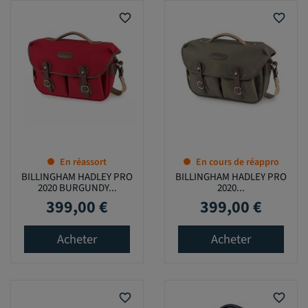
favorite_border
favorite_border
En réassort
En cours de réappro
BILLINGHAM HADLEY PRO
BILLINGHAM HADLEY PRO
2020 BURGUNDY...
2020...
399,00 €
399,00 €
Prix
Prix
Acheter
Acheter
favorite_border
favorite_border