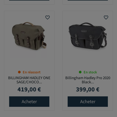
favorite_border
favorite_border
En réassort
En stock
BILLINGHAM HADLEY ONE
Billingham Hadley Pro 2020
SAGE/CHOCO...
Black...
419,00 €
399,00 €
Prix
Prix
Acheter
Acheter