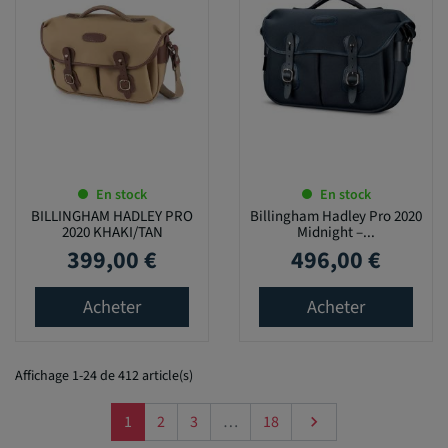
En stock
En stock
BILLINGHAM HADLEY PRO
Billingham Hadley Pro 2020
2020 KHAKI/TAN
Midnight –...
399,00 €
496,00 €
Prix
Prix
Acheter
Acheter
Affichage 1-24 de 412 article(s)
Suivant
1
2
3
…
18
