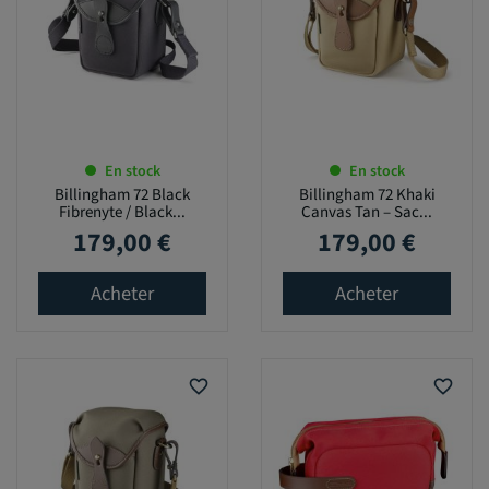
En stock
En stock
Billingham 72 Black
Billingham 72 Khaki
Fibrenyte / Black...
Canvas Tan – Sac...
179,00 €
179,00 €
Prix
Prix
Acheter
Acheter
favorite_border
favorite_border