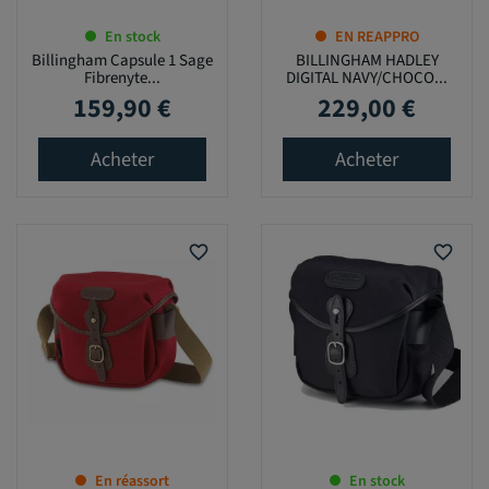
En stock
EN REAPPRO
Billingham Capsule 1 Sage
BILLINGHAM HADLEY
Fibrenyte...
DIGITAL NAVY/CHOCO...
159,90 €
229,00 €
Prix
Prix
Acheter
Acheter
favorite_border
favorite_border
En réassort
En stock