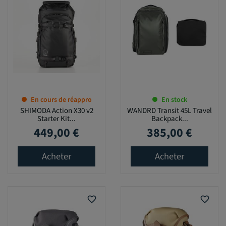
En cours de réappro
En stock
SHIMODA Action X30 v2
WANDRD Transit 45L Travel
Starter Kit...
Backpack...
449,00 €
385,00 €
Prix
Prix
Acheter
Acheter
favorite_border
favorite_border