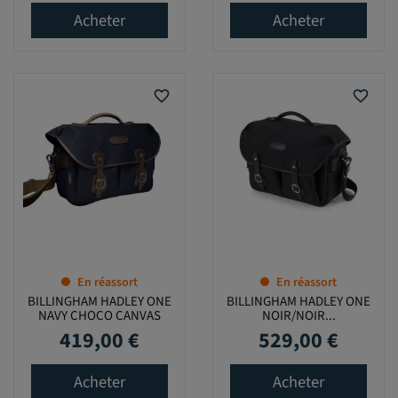
Acheter
Acheter
favorite_border
favorite_border
En réassort
En réassort
BILLINGHAM HADLEY ONE
BILLINGHAM HADLEY ONE
NAVY CHOCO CANVAS
NOIR/NOIR...
419,00 €
529,00 €
Prix
Prix
Acheter
Acheter