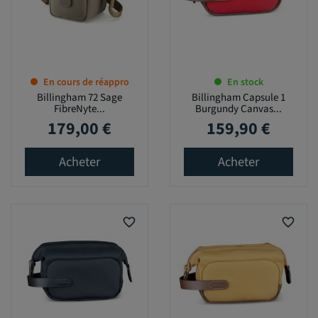
En cours de réappro
En stock
Billingham 72 Sage
Billingham Capsule 1
FibreNyte...
Burgundy Canvas...
179,00 €
159,90 €
Prix
Prix
Acheter
Acheter
favorite_border
favorite_border