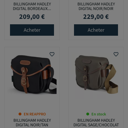
BILLINGHAM HADLEY
BILLINGHAM HADLEY
DIGITAL BORDEAUX...
DIGITAL NOIR/NOIR
209,00 €
229,00 €
Prix
Prix
Acheter
Acheter
favorite_border
favorite_border
EN REAPPRO
En stock
BILLINGHAM HADLEY
BILLINGHAM HADLEY
DIGITAL NOIR/TAN
DIGITAL SAGE/CHOCOLAT