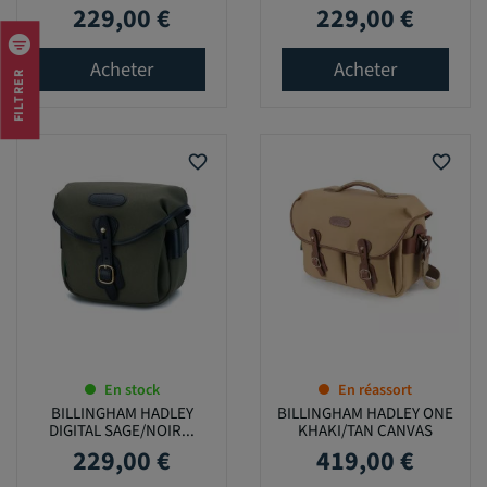
229,00 €
229,00 €
Prix
Prix
Acheter
Acheter
FILTRER
favorite_border
favorite_border
En stock
En réassort
BILLINGHAM HADLEY
BILLINGHAM HADLEY ONE
DIGITAL SAGE/NOIR...
KHAKI/TAN CANVAS
229,00 €
419,00 €
Prix
Prix