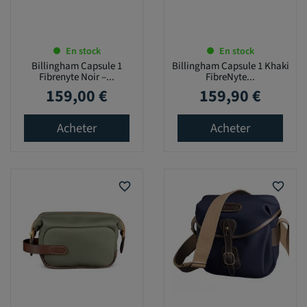
En stock
En stock
Billingham Capsule 1
Billingham Capsule 1 Khaki
Fibrenyte Noir –...
FibreNyte...
159,00 €
159,90 €
Prix
Prix
Acheter
Acheter
favorite_border
favorite_border