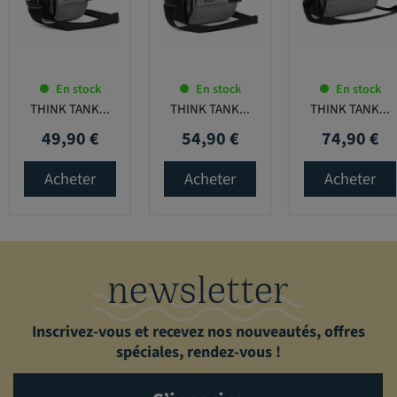
En stock
En stock
En stock
THINK TANK...
THINK TANK...
THINK TANK...
49,90 €
54,90 €
74,90 €
Prix
Prix
Prix
Acheter
Acheter
Acheter
newsletter
Inscrivez-vous et recevez nos nouveautés, offres
spéciales, rendez-vous !