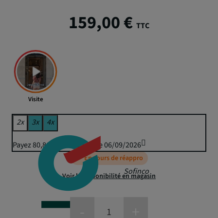
159,00 €
TTC
Visite
2x
3x
4x
Payez 80,86 € puis 79,50 € le 06/09/2026
En cours de réappro
Sofinco
Voir la disponibilité en magasin
-
+