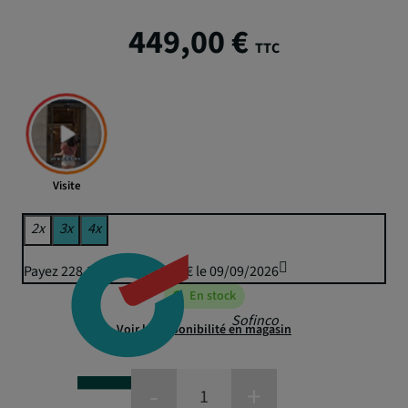
449,00 €
TTC
Visite
2x
3x
4x
Payez 228,36 € puis 224,50 € le 09/09/2026
En stock
Sofinco
Voir la disponibilité en magasin
-
+