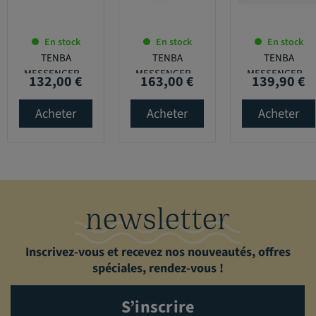
En stock
En stock
En stock
TENBA
TENBA
TENBA
MESSENGER...
MESSENGER...
MESSENGER...
132,00 €
163,00 €
139,90 €
Prix
Prix
Prix
Acheter
Acheter
Acheter
newsletter
Inscrivez-vous et recevez nos nouveautés, offres
spéciales, rendez-vous !
S’inscrire