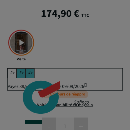
174,90 €
TTC
Visite
2x
3x
4x
Payez 88,95 € puis 87,45 € le 09/09/2026
En cours de réappro
Sofinco
Voir la disponibilité en magasin
-
+