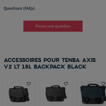
Questions (FAQs)
Posez une question
ACCESSOIRES POUR TENBA AXIS
V2 LT 18L BACKPACK BLACK
favorite_border
favorite_border
favorite_border