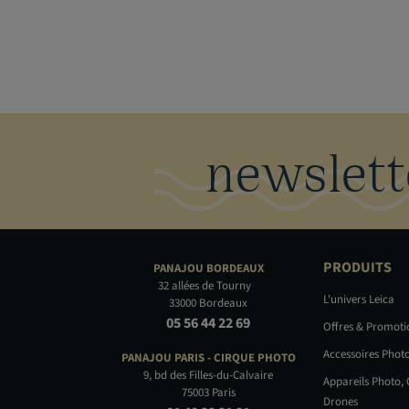
newslett
PRODUITS
PANAJOU
BORDEAUX
32 allées de Tourny
L'univers Leica
33000 Bordeaux
05 56 44 22 69
Offres & Promot
Accessoires Phot
PANAJOU PARIS -
CIRQUE PHOTO
9, bd des Filles-du-Calvaire
Appareils Photo,
75003 Paris
Drones