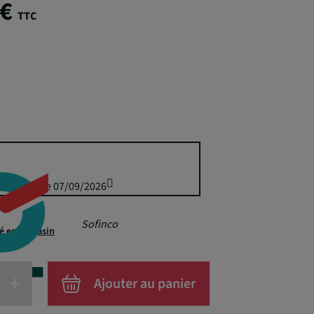
 €
TTC
is 79,95 € le 07/09/2026
Sofinco
té en magasin
+
Ajouter au panier