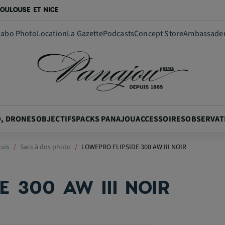
OULOUSE ET NICE
Labo Photo
Location
La Gazette
Podcasts
Concept Store
Ambassade
O, DRONES
OBJECTIFS
PACKS PANAJOU
ACCESSOIRES
OBSERVAT
tuis
Sacs à dos photo
LOWEPRO FLIPSIDE 300 AW III NOIR
E 300 AW III NOIR