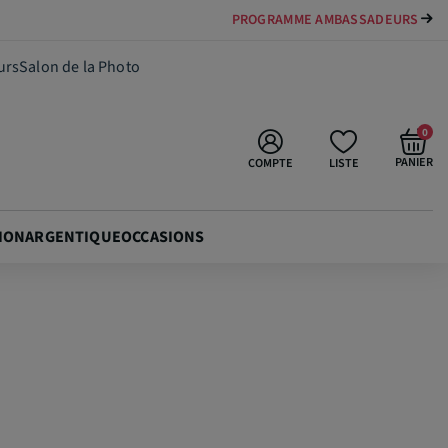
PROGRAMME AMBASSADEURS
159,90 €
Ajouter au panier
urs
Salon de la Photo
0
PANIER
COMPTE
LISTE
ION
ARGENTIQUE
OCCASIONS