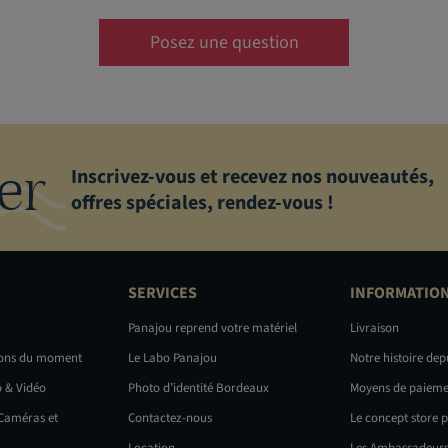
Posez une question
er
Inscrivez-vous et recevez nos nouveautés,
offres spéciales, rendez-vous !
SERVICES
INFORMATIO
Panajou reprend votre matériel
Livraison
ions du moment
Le Labo Panajou
Notre histoire dep
o & Vidéo
Photo d’identité Bordeaux
Moyens de paieme
 Caméras et
Contactez-nous
Le concept store 