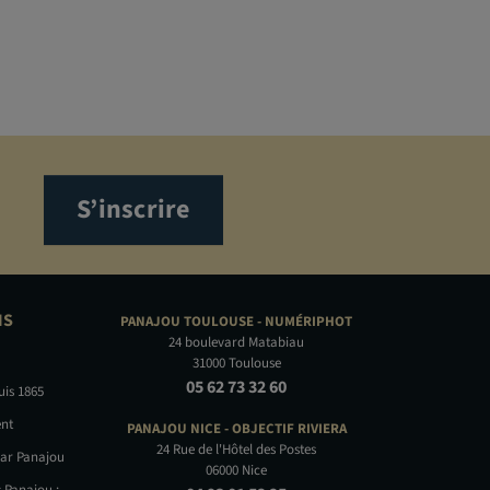
S’inscrire
NS
PANAJOU TOULOUSE -
NUMÉRIPHOT
24 boulevard Matabiau
31000 Toulouse
05 62 73 32 60
uis 1865
nt
PANAJOU NICE -
OBJECTIF RIVIERA
24 Rue de l'Hôtel des Postes
par Panajou
06000 Nice