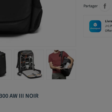
Partager
Livr
J+1 P
Offer
00 AW III NOIR