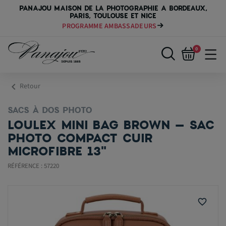
PANAJOU MAISON DE LA PHOTOGRAPHIE A BORDEAUX,
PARIS, TOULOUSE ET NICE
PAYER VOTRE MATÉRIEL JUSQU'EN 84 FOIS
0
chevron_left
Retour
SACS À DOS PHOTO
LOULEX MINI BAG BROWN – SAC
PHOTO COMPACT CUIR
MICROFIBRE 13"
RÉFÉRENCE : 57220
favorite_border