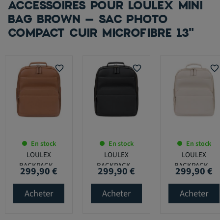
ACCESSOIRES POUR LOULEX MINI
BAG BROWN – SAC PHOTO
COMPACT CUIR MICROFIBRE 13"
favorite_border
favorite_border
favorite_border
En stock
En stock
En stock
LOULEX
LOULEX
LOULEX
BACKPACK...
BACKPACK...
BACKPACK...
299,90 €
299,90 €
299,90 €
Prix
Prix
Prix
Acheter
Acheter
Acheter