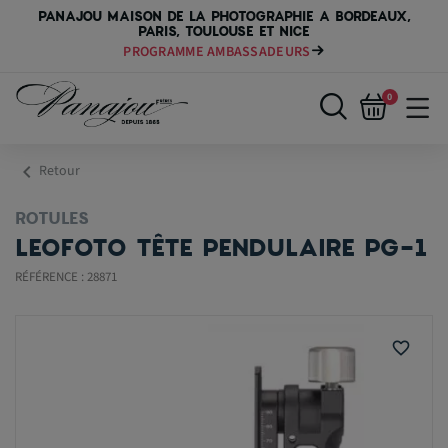
PANAJOU MAISON DE LA PHOTOGRAPHIE A BORDEAUX,
PARIS, TOULOUSE ET NICE
PAYER VOTRE MATÉRIEL JUSQU'EN 84 FOIS
0
chevron_left
Retour
ROTULES
LEOFOTO TÊTE PENDULAIRE PG-1
RÉFÉRENCE : 28871
favorite_border