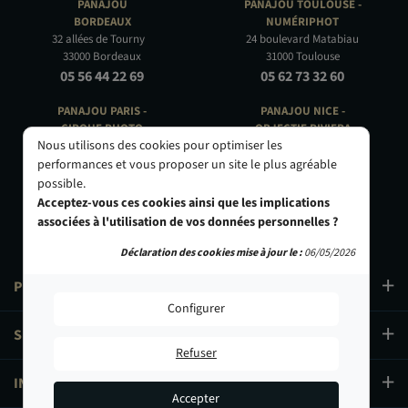
PANAJOU
PANAJOU TOULOUSE -
BORDEAUX
NUMÉRIPHOT
32 allées de Tourny
24 boulevard Matabiau
33000 Bordeaux
31000 Toulouse
05 56 44 22 69
05 62 73 32 60
PANAJOU PARIS -
PANAJOU NICE -
CIRQUE PHOTO
OBJECTIF RIVIERA
Nous utilisons des cookies pour optimiser les
9, bd des Filles-du-Calvaire
24 Rue de l'Hôtel des Postes
75003 Paris
06000 Nice
performances et vous proposer un site le plus agréable
01 40 29 91 91
04 93 01 52 25
possible.
Acceptez-vous ces cookies ainsi que les implications
associées à l'utilisation de vos données personnelles ?
Déclaration des cookies mise à jour le :
06/05/2026
PRODUITS
Configurer
SERVICES
Refuser
INFORMATIONS
Accepter