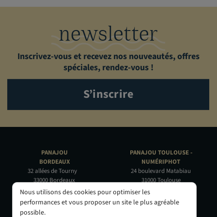
newsletter
Inscrivez-vous et recevez nos nouveautés, offres
spéciales, rendez-vous !
S’inscrire
PANAJOU
PANAJOU TOULOUSE -
BORDEAUX
NUMÉRIPHOT
32 allées de Tourny
24 boulevard Matabiau
33000 Bordeaux
31000 Toulouse
05 56 44 22 69
05 62 73 32 60
Nous utilisons des cookies pour optimiser les
performances et vous proposer un site le plus agréable
PANAJOU PARIS -
PANAJOU NICE -
possible.