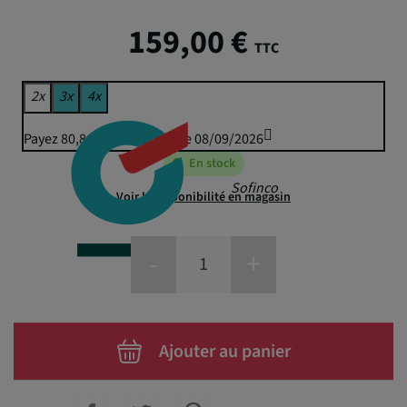
159,00 €
TTC
2x
3x
4x
Payez 80,86 € puis 79,50 € le 08/09/2026
En stock
Sofinco
Voir la disponibilité en magasin
-
+
Ajouter au panier