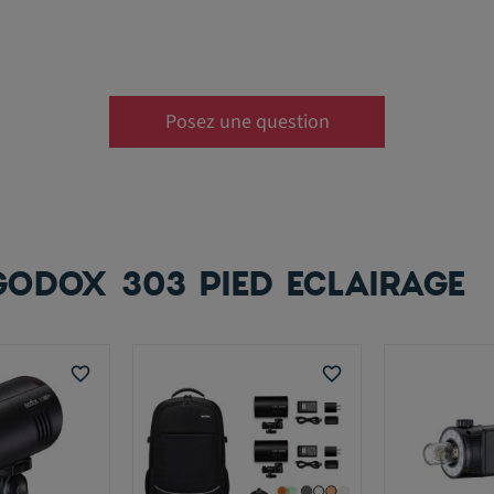
Posez une question
ODOX 303 PIED ECLAIRAGE
favorite_border
favorite_border