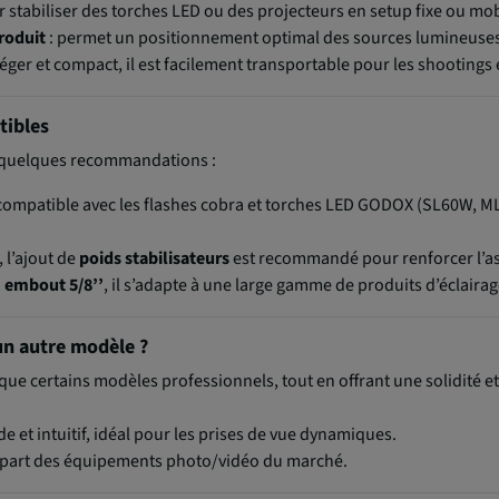
r stabiliser des torches LED ou des projecteurs en setup fixe ou mob
roduit
: permet un positionnement optimal des sources lumineuses
léger et compact, il est facilement transportable pour les shooting
tibles
i quelques recommandations :
compatible avec les flashes cobra et torches LED GODOX (SL60W, ML6
, l’ajout de
poids stabilisateurs
est recommandé pour renforcer l’as
:
embout 5/8’’
, il s’adapte à une large gamme de produits d’éclairag
un autre modèle ?
que certains modèles professionnels, tout en offrant une solidité e
e et intuitif, idéal pour les prises de vue dynamiques.
lupart des équipements photo/vidéo du marché.