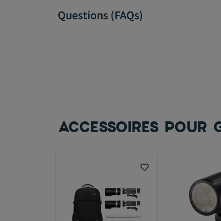
Questions (FAQs)
ACCESSOIRES POUR G
favorite_border