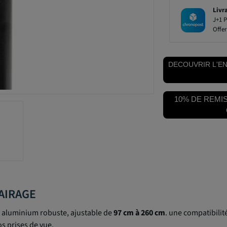
Livr
J+1 P
Offer
DECOUVRIR L'E
10% DE REMIS
LAIRAGE
 aluminium robuste, ajustable de
97 cm à 260 cm
. une compatibilit
os prises de vue.