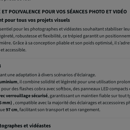
TÉ ET POLYVALENCE POUR VOS SÉANCES PHOTO ET VIDÉO
nt pour tous vos projets visuels
entiel pour les photographes et vidéastes souhaitant stabiliser le
èreté, robustesse et flexibilité, ce trépied garantit un positionneme
mière. Grâce à sa conception pliable et son poids optimisé, il s’adr
et accessible.
3
ant une adaptation à divers scénarios d’éclairage.
aluminium
, il combine solidité et légèreté pour une utilisation pro
al pour des flashes cobra avec softbox, des panneaux LED compacts 
vec verrouillage sécurisé
, garantissant un maintien fiable sur tout 
(16 mm)
, compatible avec la majorité des éclairages et accessoires
 que
97
cm
, facilitant son transport et son rangement.
tographes et vidéastes