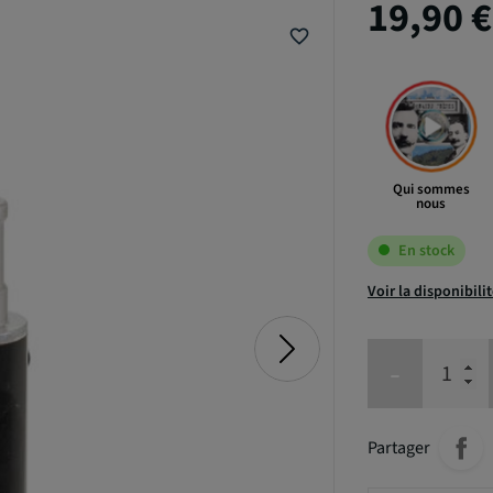
19,90 
favorite_border
Qui sommes
nous
En stock
Voir la disponibili
-
Partager