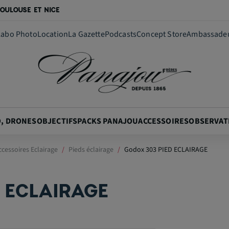
OULOUSE ET NICE
Labo Photo
Location
La Gazette
Podcasts
Concept Store
Ambassade
O, DRONES
OBJECTIFS
PACKS PANAJOU
ACCESSOIRES
OBSERVAT
ccessoires Eclairage
Pieds éclairage
Godox 303 PIED ECLAIRAGE
 ECLAIRAGE