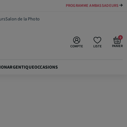
PAYER VOTRE MATÉRIEL JUSQU'EN 84 FOIS
19,90 €
Ajouter au panier
urs
Salon de la Photo
0
PANIER
COMPTE
LISTE
ION
ARGENTIQUE
OCCASIONS