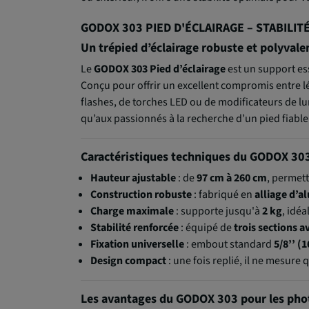
GODOX 303 PIED D'ÉCLAIRAGE – STABILI
Un trépied d’éclairage robuste et polyvale
Le
GODOX 303 Pied d’éclairage
est un support ess
Conçu pour offrir un excellent compromis entre lég
flashes, de torches LED ou de modificateurs de lu
qu’aux passionnés à la recherche d’un pied fiable 
Caractéristiques techniques du GODOX 30
Hauteur ajustable
: de
97 cm à 260 cm
, permett
Construction robuste
: fabriqué en
alliage d’
Charge maximale
: supporte jusqu'à
2 kg
, idé
Stabilité renforcée
: équipé de
trois sections a
Fixation universelle
: embout standard
5/8’’ 
Design compact
: une fois replié, il ne mesure
Les avantages du GODOX 303 pour les pho