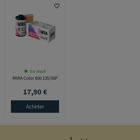
favorite_border
En stock
MIRA Color 800 135/36P
17,90 €
Prix
Acheter