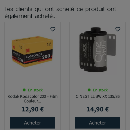
Les clients qui ont acheté ce produit ont
également acheté...
favorite_border
favorite_border
En stock
En stock
Kodak Kodacolor 200 – Film
CINESTILL BW XX 135/36
Couleur...
12,90 €
14,90 €
Prix
Prix
Acheter
Acheter