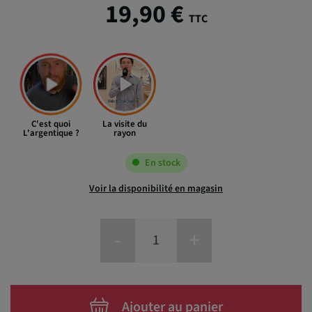
19,90 €
TTC
C'est quoi
La visite du
L'argentique ?
rayon
En stock
Voir la disponibilité en magasin
-
+
Ajouter au panier