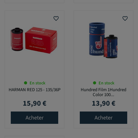
favorite_border
favorite_border
En stock
En stock
HARMAN RED 125 - 135/36P
Hundred Film 1Hundred
Color 100...
15,90 €
13,90 €
Prix
Prix
Acheter
Acheter