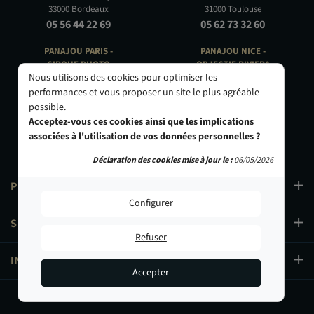
33000 Bordeaux
31000 Toulouse
05 56 44 22 69
05 62 73 32 60
PANAJOU PARIS -
PANAJOU NICE -
CIRQUE PHOTO
OBJECTIF RIVIERA
Nous utilisons des cookies pour optimiser les
9, bd des Filles-du-Calvaire
24 Rue de l'Hôtel des Postes
75003 Paris
06000 Nice
performances et vous proposer un site le plus agréable
01 40 29 91 91
04 93 01 52 25
possible.
Acceptez-vous ces cookies ainsi que les implications
associées à l'utilisation de vos données personnelles ?
Déclaration des cookies mise à jour le :
06/05/2026
PRODUITS
Configurer
SERVICES
Refuser
INFORMATIONS
Accepter
11,90 €