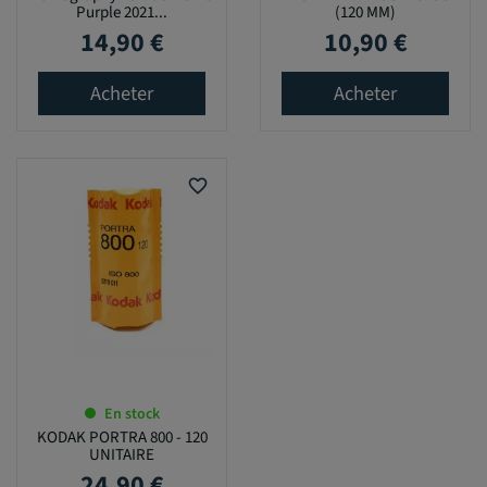
Purple 2021...
(120 MM)
14,90 €
10,90 €
Prix
Prix
Acheter
Acheter
favorite_border
En stock
KODAK PORTRA 800 - 120
UNITAIRE
24,90 €
Prix