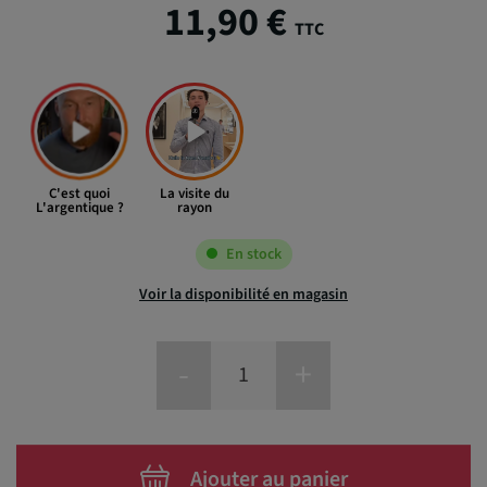
11,90 €
TTC
C'est quoi
La visite du
L'argentique ?
rayon
En stock
Voir la disponibilité en magasin
-
+
Ajouter au panier