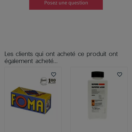
Posez une question
Les clients qui ont acheté ce produit ont
également acheté...
favorite_border
favorite_border