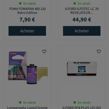
En stock
En stock
FOMA FOMAPAN 400 120
ILFORD ILFOTEC LC 29
Retro Edition
REVELATEUR...
7,90 €
44,90 €
Prix
Prix
Acheter
Acheter
favorite_border
favorite_border
En stock
En stock
Lomography LomoChrome
ILFORD FP4 PLUS 125 ISO