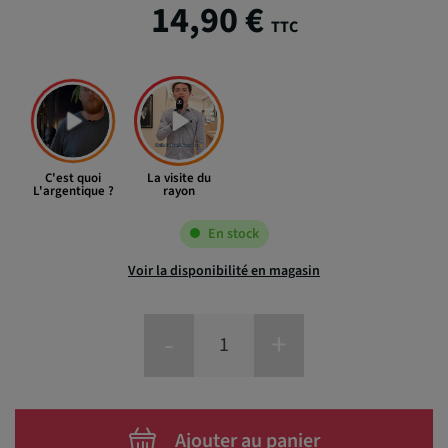
14,90 €
TTC
C'est quoi
La visite du
L'argentique ?
rayon
En stock
Voir la disponibilité en magasin
-
+
Ajouter au panier