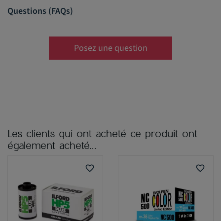
Questions (FAQs)
Posez une question
Les clients qui ont acheté ce produit ont
également acheté...
favorite_border
favorite_border