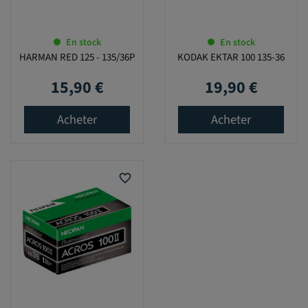
En stock
En stock
HARMAN RED 125 - 135/36P
KODAK EKTAR 100 135-36
15,90 €
19,90 €
Prix
Prix
Acheter
Acheter
favorite_border