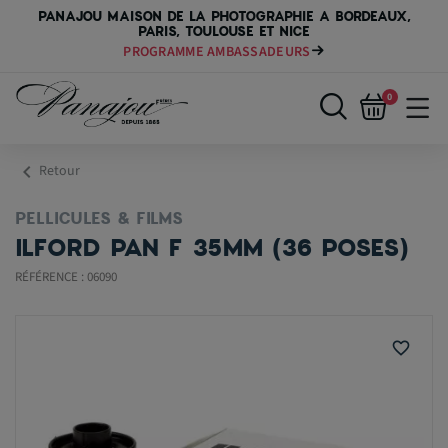
PANAJOU MAISON DE LA PHOTOGRAPHIE A BORDEAUX,
PARIS, TOULOUSE ET NICE
PAYER VOTRE MATÉRIEL JUSQU'EN 84 FOIS
0
chevron_left
Retour
PELLICULES & FILMS
ILFORD PAN F 35MM (36 POSES)
RÉFÉRENCE : 06090
favorite_border