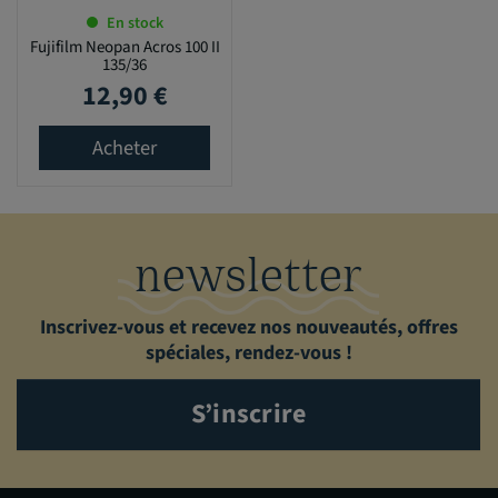
En stock
Fujifilm Neopan Acros 100 II
135/36
12,90 €
Prix
Acheter
newsletter
Inscrivez-vous et recevez nos nouveautés, offres
spéciales, rendez-vous !
S’inscrire