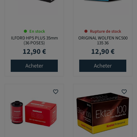
En stock
Rupture de stock
ILFORD HP5 PLUS 35mm
ORIGINAL WOLFEN NC500
(36 POSES)
135 36
12,90 €
12,90 €
Prix
Prix
Acheter
Acheter
favorite_border
favorite_border